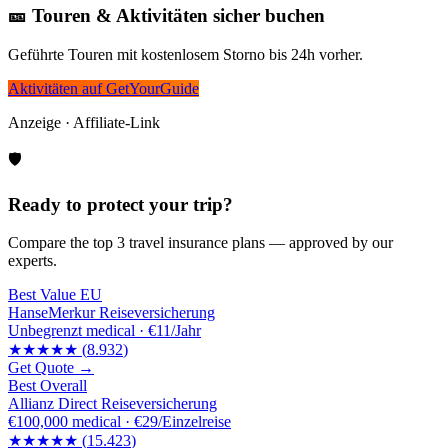
🎫 Touren & Aktivitäten sicher buchen
Geführte Touren mit kostenlosem Storno bis 24h vorher.
Aktivitäten auf GetYourGuide
Anzeige · Affiliate-Link
🛡️
Ready to protect your trip?
Compare the top 3 travel insurance plans — approved by our
experts.
Best Value EU
HanseMerkur Reiseversicherung
Unbegrenzt
medical ·
€11/Jahr
★★★★★
(
8.932
)
Get Quote →
Best Overall
Allianz Direct Reiseversicherung
€100,000
medical ·
€29/Einzelreise
★★★★★
(
15.423
)