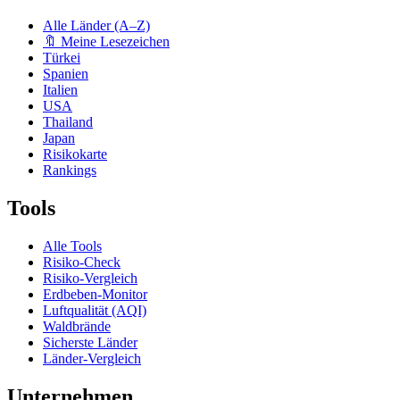
Alle Länder (A–Z)
🔖 Meine Lesezeichen
Türkei
Spanien
Italien
USA
Thailand
Japan
Risikokarte
Rankings
Tools
Alle Tools
Risiko-Check
Risiko-Vergleich
Erdbeben-Monitor
Luftqualität (AQI)
Waldbrände
Sicherste Länder
Länder-Vergleich
Unternehmen