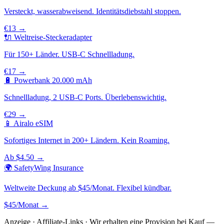
Versteckt, wasserabweisend. Identitätsdiebstahl stoppen.
€13 →
🔌 Weltreise-Steckeradapter
Für 150+ Länder. USB-C Schnellladung.
€17 →
🔋 Powerbank 20.000 mAh
Schnellladung, 2 USB-C Ports. Überlebenswichtig.
€29 →
📱 Airalo eSIM
Sofortiges Internet in 200+ Ländern. Kein Roaming.
Ab $4.50 →
🌍 SafetyWing Insurance
Weltweite Deckung ab $45/Monat. Flexibel kündbar.
$45/Monat →
Anzeige · Affiliate-Links · Wir erhalten eine Provision bei Kauf —