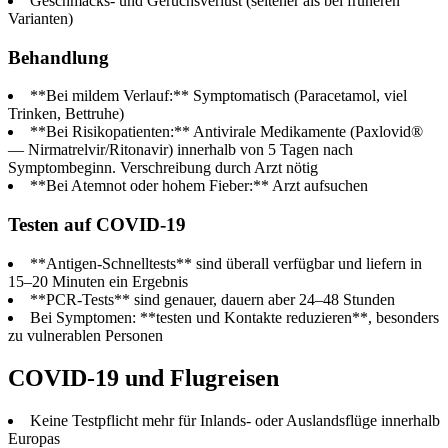
Geschmacks- und Geruchsverlust (seltener als bei früheren
Varianten)
Behandlung
**Bei mildem Verlauf:** Symptomatisch (Paracetamol, viel
Trinken, Bettruhe)
**Bei Risikopatienten:** Antivirale Medikamente (Paxlovid®
— Nirmatrelvir/Ritonavir) innerhalb von 5 Tagen nach
Symptombeginn. Verschreibung durch Arzt nötig
**Bei Atemnot oder hohem Fieber:** Arzt aufsuchen
Testen auf COVID-19
**Antigen-Schnelltests** sind überall verfügbar und liefern in
15–20 Minuten ein Ergebnis
**PCR-Tests** sind genauer, dauern aber 24–48 Stunden
Bei Symptomen: **testen und Kontakte reduzieren**, besonders
zu vulnerablen Personen
COVID-19 und Flugreisen
Keine Testpflicht mehr für Inlands- oder Auslandsflüge innerhalb
Europas