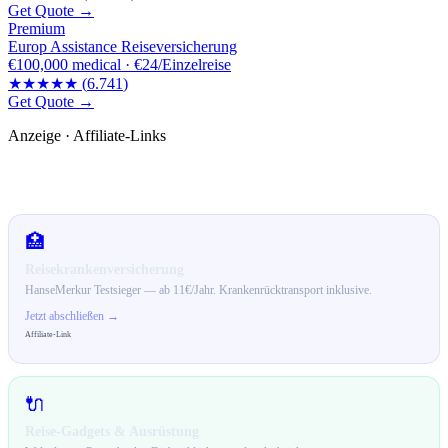
Get Quote →
Premium
Europ Assistance Reiseversicherung
€100,000
medical ·
€24/Einzelreise
★★★★★
(
6.741
)
Get Quote →
Anzeige · Affiliate-Links
🛒 Empfehlungen für dich
🏥
Reisekrankenversicherung
HanseMerkur Testsieger — ab 11€/Jahr. Krankenrücktransport inklusive.
Jetzt abschließen →
Affiliate-Link
🔌
Reise-Gadgets & Ausrüstung