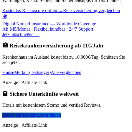
Warnungen, Risiko-Scores und Sicherheitstipps für 194 Länder.
Kostenlos Risikoscore prüfen →
Reiseversicherung vergleichen
🌍
Digital Nomad Insurance — Worldwide Coverage
Ab $45/Monat · Flexibel kündbar · 24/7 Support
Jetzt abschließen →
🏥 Reisekrankenversicherung ab 11€/Jahr
Krankenhaus im Ausland kostet bis zu 10.000€/Tag. Schützen Sie
sich jetzt.
HanseMerkur (Testsieger)
Alle vergleichen
Anzeige · Affiliate-Link
🏨 Sichere Unterkünfte weltweit
Hotels mit kostenlosem Storno und verified Reviews.
Hotels auf Booking.com finden
Anzeige · Affiliate-Link