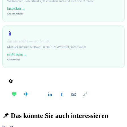
Weltadapter, Powerbanks, Diebstahlschutz und mehr bei Amazon.
Entdecken →
Amazon Affiliate
📱
Airalo eSIM — ab $4.50
Mobiles Internet weltweit. Kein SIM-Wechsel, sofort aktiv.
eSIM laden →
Affiliate-Link
🔄
Teilen
✈️
💬
in
f
📧
𝕏
🔗
📌
Das könnte Sie auch interessieren