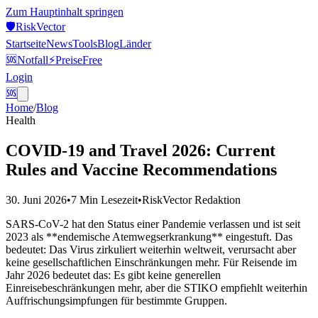
Zum Hauptinhalt springen
🛡️
Risk
Vector
Startseite
News
Tools
Blog
Länder
🆘
Notfall
⚡
Preise
Free
Login
🆘
Home
/
Blog
Health
COVID-19 and Travel 2026: Current
Rules and Vaccine Recommendations
30. Juni 2026
•
7 Min
Lesezeit
•
RiskVector Redaktion
SARS-CoV-2 hat den Status einer Pandemie verlassen und ist seit
2023 als **endemische Atemwegserkrankung** eingestuft. Das
bedeutet: Das Virus zirkuliert weiterhin weltweit, verursacht aber
keine gesellschaftlichen Einschränkungen mehr. Für Reisende im
Jahr 2026 bedeutet das: Es gibt keine generellen
Einreisebeschränkungen mehr, aber die STIKO empfiehlt weiterhin
Auffrischungsimpfungen für bestimmte Gruppen.