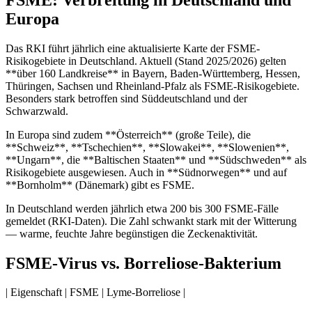
Europa
Das RKI führt jährlich eine aktualisierte Karte der FSME-
Risikogebiete in Deutschland. Aktuell (Stand 2025/2026) gelten
**über 160 Landkreise** in Bayern, Baden-Württemberg, Hessen,
Thüringen, Sachsen und Rheinland-Pfalz als FSME-Risikogebiete.
Besonders stark betroffen sind Süddeutschland und der
Schwarzwald.
In Europa sind zudem **Österreich** (große Teile), die
**Schweiz**, **Tschechien**, **Slowakei**, **Slowenien**,
**Ungarn**, die **Baltischen Staaten** und **Südschweden** als
Risikogebiete ausgewiesen. Auch in **Südnorwegen** und auf
**Bornholm** (Dänemark) gibt es FSME.
In Deutschland werden jährlich etwa 200 bis 300 FSME-Fälle
gemeldet (RKI-Daten). Die Zahl schwankt stark mit der Witterung
— warme, feuchte Jahre begünstigen die Zeckenaktivität.
FSME-Virus vs. Borreliose-Bakterium
| Eigenschaft | FSME | Lyme-Borreliose |