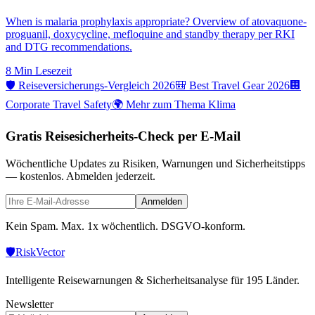
When is malaria prophylaxis appropriate? Overview of atovaquone-
proguanil, doxycycline, mefloquine and standby therapy per RKI
and DTG recommendations.
8 Min
Lesezeit
🛡️ Reiseversicherungs-Vergleich 2026
🎒 Best Travel Gear 2026
🏢
Corporate Travel Safety
🌍 Mehr zum Thema Klima
Gratis Reisesicherheits-Check per E-Mail
Wöchentliche Updates zu Risiken, Warnungen und Sicherheitstipps
— kostenlos. Abmelden jederzeit.
Anmelden
Kein Spam. Max. 1x wöchentlich. DSGVO-konform.
🛡️
Risk
Vector
Intelligente Reisewarnungen & Sicherheitsanalyse für 195 Länder.
Newsletter