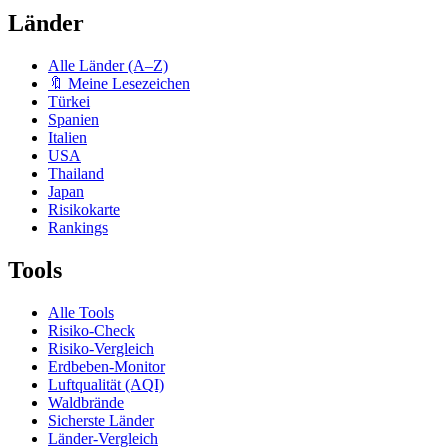
Länder
Alle Länder (A–Z)
🔖 Meine Lesezeichen
Türkei
Spanien
Italien
USA
Thailand
Japan
Risikokarte
Rankings
Tools
Alle Tools
Risiko-Check
Risiko-Vergleich
Erdbeben-Monitor
Luftqualität (AQI)
Waldbrände
Sicherste Länder
Länder-Vergleich