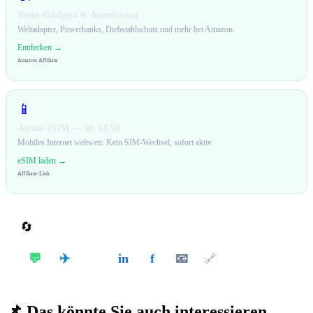
Reise-Gadgets & Ausrüstung
Weltadapter, Powerbanks, Diebstahlschutz und mehr bei Amazon.
Entdecken →
Amazon Affiliate
📱
Airalo eSIM — ab $4.50
Mobiles Internet weltweit. Kein SIM-Wechsel, sofort aktiv.
eSIM laden →
Affiliate-Link
🔄
Teilen
✈️
💬
in
f
📧
𝕏
🔗
📌
Das könnte Sie auch interessieren