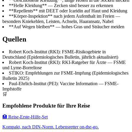
**Geschlossene Kleidung**, lange Hosen in die Socken stecken
**Helle Kleidung** — Zecken sind besser zu erkennen
**Repellents** mit DEET oder Icaridin auf Haut und Kleidung
**Körper-Inspektion** nach jedem Aufenthalt im Freien —
besonders Kniekehlen, Leisten, Achseln, Haaransatz, Nabel
**Auf Wegen bleiben** — hohes Gras und Sträucher meiden
Quellen
Robert Koch-Institut (RKI): FSME-Risikogebiete in
Deutschland (Epidemiologisches Bulletin, jährlich aktualisiert)
Robert Koch-Institut (RKI): RKI-Ratgeber für Ärzte — FSME
und Lyme-Borreliose
STIKO: Empfehlungen zur FSME-Impfung (Epidemiologisches
Bulletin 2025)
Paul-Ehrlich-Institut (PEI): Vaccine Information — FSME-
Impfstoffe
🛒
Empfohlene Produkte für Ihre Reise
🏥 Reise-Erste-Hilfe-Set
Kompakt, nach DIN-Norm. Lebensretter on-the-go.