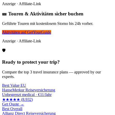
Anzeige · Affiliate-Link
🎫 Touren & Aktivitäten sicher buchen
Geführte Touren mit kostenlosem Storno bis 24h vorher.
Aktivitäten auf GetYourGuide
Anzeige · Affiliate-Link
🛡️
Ready to protect your trip?
Compare the top 3 travel insurance plans — approved by our
experts.
Best Value EU
HanseMerkur Reiseversicherung
Unbegrenzt
medical ·
€11/Jahr
★★★★★
(
8.932
)
Get Quote →
Best Overall
Allianz Direct Reiseversicherung