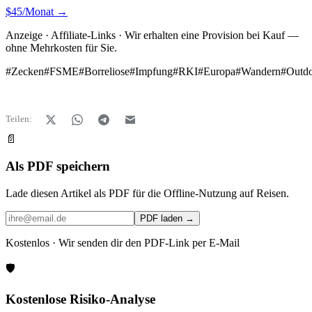
$45/Monat →
Anzeige · Affiliate-Links · Wir erhalten eine Provision bei Kauf —
ohne Mehrkosten für Sie.
#
Zecken
#
FSME
#
Borreliose
#
Impfung
#
RKI
#
Europa
#
Wandern
#
Outd
Teilen:
📄
Als PDF speichern
Lade diesen Artikel als PDF für die Offline-Nutzung auf Reisen.
PDF laden →
Kostenlos · Wir senden dir den PDF-Link per E-Mail
🛡️
Kostenlose Risiko-Analyse