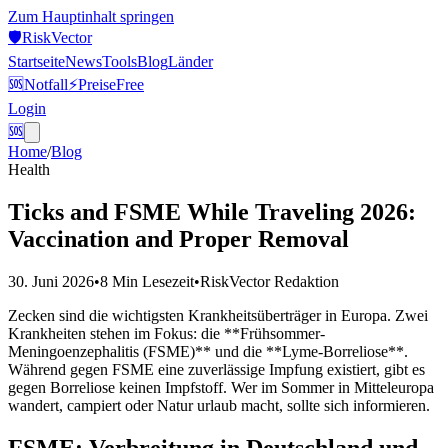
Zum Hauptinhalt springen
🛡️
Risk
Vector
Startseite
News
Tools
Blog
Länder
🆘
Notfall
⚡
Preise
Free
Login
🆘
Home
/
Blog
Health
Ticks and FSME While Traveling 2026:
Vaccination and Proper Removal
30. Juni 2026
•
8 Min
Lesezeit
•
RiskVector Redaktion
Zecken sind die wichtigsten Krankheitsüberträger in Europa. Zwei
Krankheiten stehen im Fokus: die **Frühsommer-
Meningoenzephalitis (FSME)** und die **Lyme-Borreliose**.
Während gegen FSME eine zuverlässige Impfung existiert, gibt es
gegen Borreliose keinen Impfstoff. Wer im Sommer in Mitteleuropa
wandert, campiert oder Natur urlaub macht, sollte sich informieren.
FSME: Verbreitung in Deutschland und