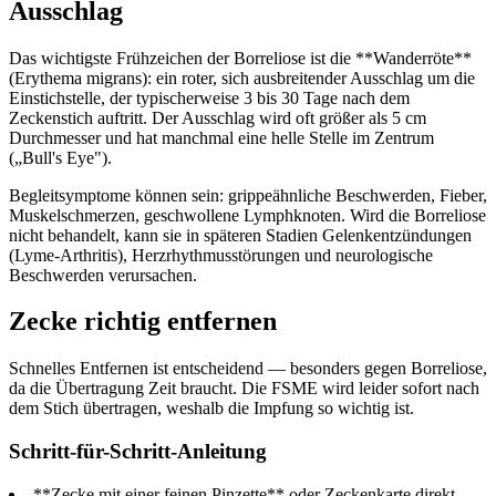
Ausschlag
Das wichtigste Frühzeichen der Borreliose ist die **Wanderröte**
(Erythema migrans): ein roter, sich ausbreitender Ausschlag um die
Einstichstelle, der typischerweise 3 bis 30 Tage nach dem
Zeckenstich auftritt. Der Ausschlag wird oft größer als 5 cm
Durchmesser und hat manchmal eine helle Stelle im Zentrum
(„Bull's Eye").
Begleitsymptome können sein: grippeähnliche Beschwerden, Fieber,
Muskelschmerzen, geschwollene Lymphknoten. Wird die Borreliose
nicht behandelt, kann sie in späteren Stadien Gelenkentzündungen
(Lyme-Arthritis), Herzrhythmusstörungen und neurologische
Beschwerden verursachen.
Zecke richtig entfernen
Schnelles Entfernen ist entscheidend — besonders gegen Borreliose,
da die Übertragung Zeit braucht. Die FSME wird leider sofort nach
dem Stich übertragen, weshalb die Impfung so wichtig ist.
Schritt-für-Schritt-Anleitung
**Zecke mit einer feinen Pinzette** oder Zeckenkarte direkt