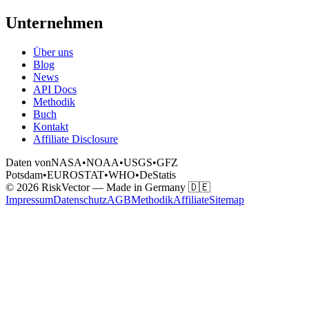
Unternehmen
Über uns
Blog
News
API Docs
Methodik
Buch
Kontakt
Affiliate Disclosure
Daten von
NASA
•
NOAA
•
USGS
•
GFZ
Potsdam
•
EUROSTAT
•
WHO
•
DeStatis
© 2026 RiskVector — Made in Germany 🇩🇪
Impressum
Datenschutz
AGB
Methodik
Affiliate
Sitemap