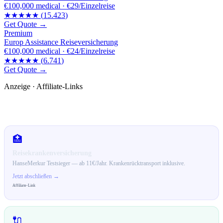
€100,000
medical ·
€29/Einzelreise
★★★★★
(
15.423
)
Get Quote →
Premium
Europ Assistance Reiseversicherung
€100,000
medical ·
€24/Einzelreise
★★★★★
(
6.741
)
Get Quote →
Anzeige · Affiliate-Links
🛒 Empfehlungen für dich
🏥
Reisekrankenversicherung
HanseMerkur Testsieger — ab 11€/Jahr. Krankenrücktransport inklusive.
Jetzt abschließen →
Affiliate-Link
🔌