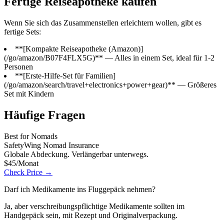
Fertige Reiseapotheke kaufen
Wenn Sie sich das Zusammenstellen erleichtern wollen, gibt es
fertige Sets:
**[Kompakte Reiseapotheke (Amazon)]
(/go/amazon/B07F4FLX5G)** — Alles in einem Set, ideal für 1-2
Personen
**[Erste-Hilfe-Set für Familien]
(/go/amazon/search/travel+electronics+power+gear)** — Größeres
Set mit Kindern
Häufige Fragen
Best for Nomads
SafetyWing Nomad Insurance
Globale Abdeckung. Verlängerbar unterwegs.
$45/Monat
Check Price →
Darf ich Medikamente ins Fluggepäck nehmen?
Ja, aber verschreibungspflichtige Medikamente sollten im
Handgepäck sein, mit Rezept und Originalverpackung.