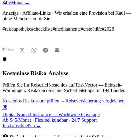
$45/Monat →
Anzeige · Affiliate-Links · Wir erhalten eine Provision bei Kauf —
ohne Mehrkosten für Sie.
#
reiseapotheke
#
checkliste
#
medikamente
#
erste hilfe
#
2026
Teilen:
🛡️
Kostenlose Risiko-Analyse
Prüfen Sie Ihr Reiseziel kostenlos auf RiskVector — Echtzeit-
Warnungen, Risiko-Scores und Sicherheitstipps für 194 Länder.
Kostenlos Risikoscore prüfen →
Reiseversicherung vergleichen
🌍
Digital Nomad Insurance — Worldwide Coverage
Ab $45/Monat · Flexibel kündbar · 24/7 Support
Jetzt abschließen →