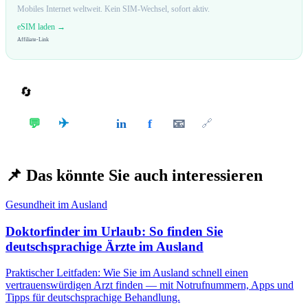
Mobiles Internet weltweit. Kein SIM-Wechsel, sofort aktiv.
eSIM laden →
Affiliate-Link
🔄
Teilen
✈️
💬
in
f
📧
𝕏
🔗
📌
Das könnte Sie auch interessieren
Gesundheit im Ausland
Doktorfinder im Urlaub: So finden Sie
deutschsprachige Ärzte im Ausland
Praktischer Leitfaden: Wie Sie im Ausland schnell einen
vertrauenswürdigen Arzt finden — mit Notrufnummern, Apps und
Tipps für deutschsprachige Behandlung.