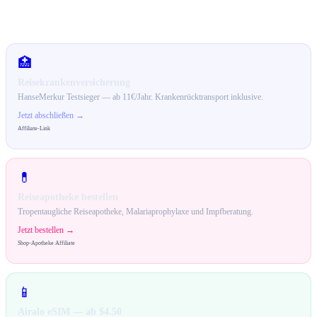
🛒 Empfehlungen für dich
🏥
Reisekrankenversicherung
HanseMerkur Testsieger — ab 11€/Jahr. Krankenrücktransport inklusive.
Jetzt abschließen →
Affiliate-Link
💊
Reiseapotheke bestellen
Tropentaugliche Reiseapotheke, Malariaprophylaxe und Impfberatung.
Jetzt bestellen →
Shop-Apotheke Affiliate
📱
Airalo eSIM — ab $4.50