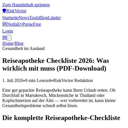
Zum Hauptinhalt springen
🛡️
Risk
Vector
Startseite
News
Tools
Blog
Länder
🆘
Notfall
⚡
Preise
Free
Login
🆘
Home
/
Blog
Gesundheit im Ausland
Reiseapotheke Checkliste 2026: Was
wirklich mit muss (PDF-Download)
1. Juli 2026
•
9 min
Lesezeit
•
RiskVector Redaktion
Eine gut gepackte Reiseapotheke kann Ihren Urlaub retten. Ob
Durchfall in Marrakesch, Mückenstiche in Thailand oder
Kopfschmerzen auf der Alm — wer vorbereitet ist, kann kleine
Gesundheitsprobleme schnell selbst lösen.
Die komplette Reiseapotheke-Checkliste