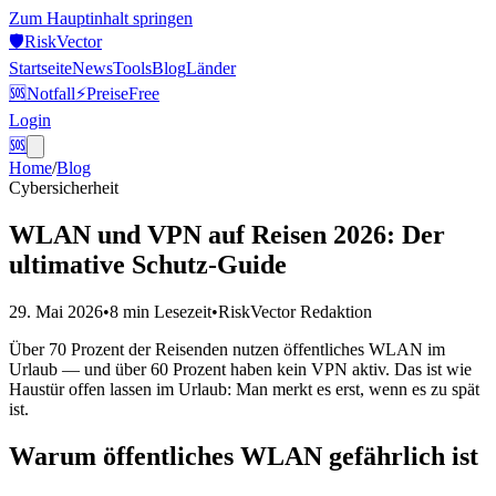
Zum Hauptinhalt springen
🛡️
Risk
Vector
Startseite
News
Tools
Blog
Länder
🆘
Notfall
⚡
Preise
Free
Login
🆘
Home
/
Blog
Cybersicherheit
WLAN und VPN auf Reisen 2026: Der
ultimative Schutz-Guide
29. Mai 2026
•
8 min
Lesezeit
•
RiskVector Redaktion
Über 70 Prozent der Reisenden nutzen öffentliches WLAN im
Urlaub — und über 60 Prozent haben kein VPN aktiv. Das ist wie
Haustür offen lassen im Urlaub: Man merkt es erst, wenn es zu spät
ist.
Warum öffentliches WLAN gefährlich ist