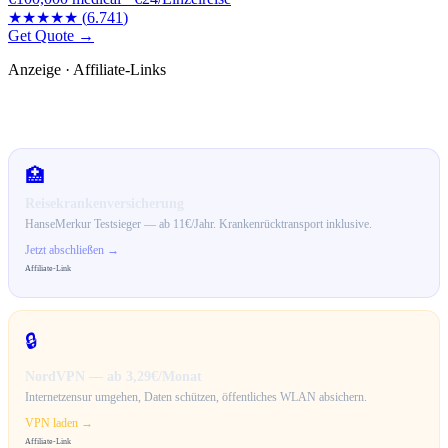
★★★★★
(
6.741
)
Get Quote →
Anzeige · Affiliate-Links
🛒 Empfehlungen für dich
🏥
Reisekrankenversicherung
HanseMerkur Testsieger — ab 11€/Jahr. Krankenrücktransport inklusive.
Jetzt abschließen →
Affiliate-Link
🔒
NordVPN — ab 3,29€/Monat
Internetzensur umgehen, Daten schützen, öffentliches WLAN absichern.
VPN laden →
Affiliate-Link