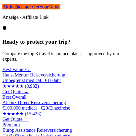
Aktivitäten auf GetYourGuide
Anzeige · Affiliate-Link
🛡️
Ready to protect your trip?
Compare the top 3 travel insurance plans — approved by our
experts.
Best Value EU
HanseMerkur Reiseversicherung
Unbegrenzt
medical ·
€11/Jahr
★★★★★
(
8.932
)
Get Quote →
Best Overall
Allianz Direct Reiseversicherung
€100,000
medical ·
€29/Einzelreise
★★★★★
(
15.423
)
Get Quote →
Premium
Europ Assistance Reiseversicherung
€100,000
medical ·
€24/Einzelreise