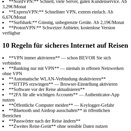
**NordVPN:** Schnell, viele Server, guten Kundenservice. Ab
3,29€/Monat
**ExpressVPN:** Schnellster VPN, extrem einfach. Ab
6,67€/Monat
**Surfshark:** Günstig, unbegrenzte Geräte. Ab 2,19€/Monat
**ProtonVPN:** Schweizer Anbieter, kostenlose Version
verfügbar
10 Regeln für sicheres Internet auf Reisen
**VPN immer aktivieren** — schon BEVOR Sie sich
verbinden
**Banking nur mit VPN** — niemals in offenen Netzwerken
ohne VPN
**Automatische WLAN-Verbindung deaktivieren**
**HTTPS erzwingen** — Browser-Einstellung aktivieren
**Software vor der Reise aktualisieren**
**2FA für alle wichtigen Accounts** — Authenticator-App
nutzen
**Öffentliche Computer meiden** — Keylogger-Gefahr
**Bluetooth und Airdrop ausschalten** in öffentlichen
Bereichen
**Passwörter nach der Reise ändern**
**Zweites Reise-Gerät** ohne sensible Daten nutzen