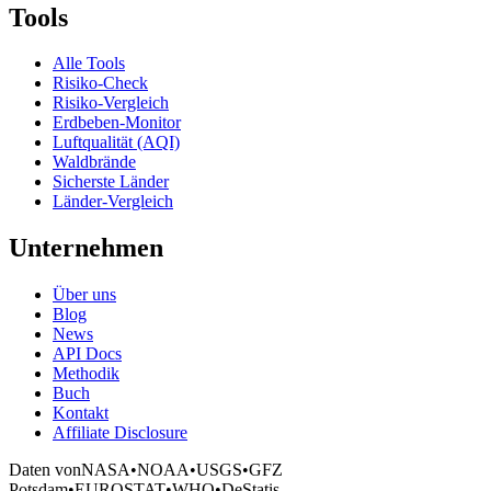
Tools
Alle Tools
Risiko-Check
Risiko-Vergleich
Erdbeben-Monitor
Luftqualität (AQI)
Waldbrände
Sicherste Länder
Länder-Vergleich
Unternehmen
Über uns
Blog
News
API Docs
Methodik
Buch
Kontakt
Affiliate Disclosure
Daten von
NASA
•
NOAA
•
USGS
•
GFZ
Potsdam
•
EUROSTAT
•
WHO
•
DeStatis