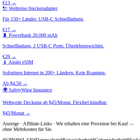
€13 →
🔌 Weltreise-Steckeradapter
Für 150+ Länder. USB-C Schnellladung.
€17 →
🔋 Powerbank 20.000 mAh
Schnellladung, 2 USB-C Ports. Überlebenswichtig.
€29 →
📱 Airalo eSIM
Sofortiges Internet in 200+ Ländern. Kein Roaming.
Ab $4.50 →
🌍 SafetyWing Insurance
Weltweite Deckung ab $45/Monat. Flexibel kündbar.
$45/Monat →
Anzeige · Affiliate-Links · Wir erhalten eine Provision bei Kauf —
ohne Mehrkosten für Sie.
#
VPN
#
WLAN
#
Datenschutz
#
Reisesicherheit
#
Cybersicherheit
#
Hack