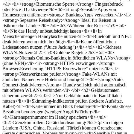
</li><li><strong>Biometrische Sperre:</strong> Fingerabdruck
oder Face ID aktivieren</li><li><strong>Sensible Apps vom
Homescreen entfernen:</strong> Banking-Apps verstecken</li><li>
<strong>Separates Reisehandy:</strong> Ideal für Reisen in
risikoreiche Länder</li></ol><h3>Während der Reise:</h3><ol>
<li>Nie das Handy unbeaufsichtigt lassen</li><li>In
Menschenmengen Handytasche nutzen</li><li>Bluetooth und NFC
deaktivieren wenn nicht benötigt</li><li>Keine öffentlichen
Ladestationen nutzen ("Juice Jacking")</li></ol><h2>Sicheres
WLAN-Nutzen</h2><h3>Goldene Regeln:</h3><ol><li>
<strong>Niemals Online-Banking in öffentlichen WLANs</strong>
(ohne VPN)</li><li><strong>HTTPS erzwingen:</strong>
Browser-Erweiterung "HTTPS Everywhere" nutzen</li><li>
<strong>Netzwerkname prüfen:</strong> Fake-WLANs mit
ähnlichen Namen wie Hotels sind häufig</li><li><strong>Auto-
Connect deaktivieren:</strong> Handy soll sich nicht automatisch
mit offenen WLANs verbinden</li></ol><h2>Geldautomaten
sicher nutzen</h2><ul><li>Nur Geldautomaten in Bankfilialen
nutzen</li><li>Skimming-Indikatoren prüfen (lockere Aufsätze,
Kabel)</li><li>Karte immer im Blick behalten</li><li>Kontaktloses
Bezahlen bevorzugen (weniger Angriffsfläche)</li>
<li>Kartensperrnummer im Handy speichern</li></ul>
<h2>Grenzkontrollen: Gerätedurchsuchung</h2><p>In einigen
Ländern (USA, China, Russland, Türkei) können Grenzbeamte
Geräte durchsuchen. Vorbereitung:</p><ol><li>Sensible Daten in