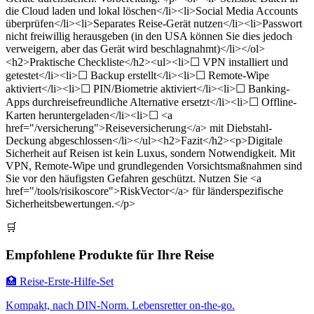
die Cloud laden und lokal löschen</li><li>Social Media Accounts
überprüfen</li><li>Separates Reise-Gerät nutzen</li><li>Passwort
nicht freiwillig herausgeben (in den USA können Sie dies jedoch
verweigern, aber das Gerät wird beschlagnahmt)</li></ol>
<h2>Praktische Checkliste</h2><ul><li>☐ VPN installiert und
getestet</li><li>☐ Backup erstellt</li><li>☐ Remote-Wipe
aktiviert</li><li>☐ PIN/Biometrie aktiviert</li><li>☐ Banking-
Apps durchreisefreundliche Alternative ersetzt</li><li>☐ Offline-
Karten heruntergeladen</li><li>☐ <a
href="/versicherung">Reiseversicherung</a> mit Diebstahl-
Deckung abgeschlossen</li></ul><h2>Fazit</h2><p>Digitale
Sicherheit auf Reisen ist kein Luxus, sondern Notwendigkeit. Mit
VPN, Remote-Wipe und grundlegenden Vorsichtsmaßnahmen sind
Sie vor den häufigsten Gefahren geschützt. Nutzen Sie <a
href="/tools/risikoscore">RiskVector</a> für länderspezifische
Sicherheitsbewertungen.</p>
🛒
Empfohlene Produkte für Ihre Reise
🏥 Reise-Erste-Hilfe-Set
Kompakt, nach DIN-Norm. Lebensretter on-the-go.