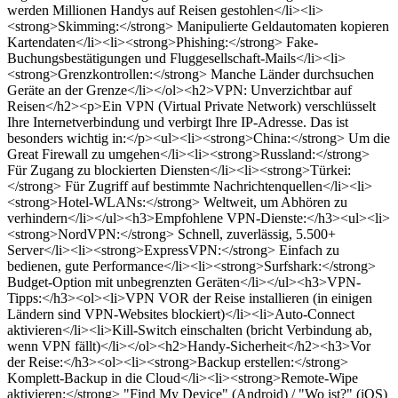
werden Millionen Handys auf Reisen gestohlen</li><li>
<strong>Skimming:</strong> Manipulierte Geldautomaten kopieren
Kartendaten</li><li><strong>Phishing:</strong> Fake-
Buchungsbestätigungen und Fluggesellschaft-Mails</li><li>
<strong>Grenzkontrollen:</strong> Manche Länder durchsuchen
Geräte an der Grenze</li></ol><h2>VPN: Unverzichtbar auf
Reisen</h2><p>Ein VPN (Virtual Private Network) verschlüsselt
Ihre Internetverbindung und verbirgt Ihre IP-Adresse. Das ist
besonders wichtig in:</p><ul><li><strong>China:</strong> Um die
Great Firewall zu umgehen</li><li><strong>Russland:</strong>
Für Zugang zu blockierten Diensten</li><li><strong>Türkei:
</strong> Für Zugriff auf bestimmte Nachrichtenquellen</li><li>
<strong>Hotel-WLANs:</strong> Weltweit, um Abhören zu
verhindern</li></ul><h3>Empfohlene VPN-Dienste:</h3><ul><li>
<strong>NordVPN:</strong> Schnell, zuverlässig, 5.500+
Server</li><li><strong>ExpressVPN:</strong> Einfach zu
bedienen, gute Performance</li><li><strong>Surfshark:</strong>
Budget-Option mit unbegrenzten Geräten</li></ul><h3>VPN-
Tipps:</h3><ol><li>VPN VOR der Reise installieren (in einigen
Ländern sind VPN-Websites blockiert)</li><li>Auto-Connect
aktivieren</li><li>Kill-Switch einschalten (bricht Verbindung ab,
wenn VPN fällt)</li></ol><h2>Handy-Sicherheit</h2><h3>Vor
der Reise:</h3><ol><li><strong>Backup erstellen:</strong>
Komplett-Backup in die Cloud</li><li><strong>Remote-Wipe
aktivieren:</strong> "Find My Device" (Android) / "Wo ist?" (iOS)