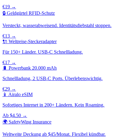
€19 →
🔒 Geldgürtel RFID-Schutz
Versteckt, wasserabweisend. Identitätsdiebstahl stoppen.
€13 →
🔌 Weltreise-Steckeradapter
Für 150+ Länder. USB-C Schnellladung.
€17 →
🔋 Powerbank 20.000 mAh
Schnellladung, 2 USB-C Ports. Überlebenswichtig.
€29 →
📱 Airalo eSIM
Sofortiges Internet in 200+ Ländern. Kein Roaming.
Ab $4.50 →
🌍 SafetyWing Insurance
Weltweite Deckung ab $45/Monat. Flexibel kündbar.