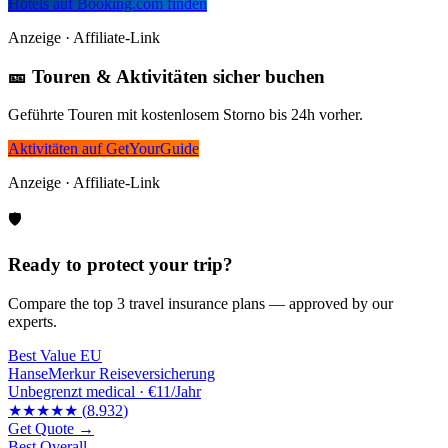
Hotels auf Booking.com finden
Anzeige · Affiliate-Link
🎫 Touren & Aktivitäten sicher buchen
Geführte Touren mit kostenlosem Storno bis 24h vorher.
Aktivitäten auf GetYourGuide
Anzeige · Affiliate-Link
🛡️
Ready to protect your trip?
Compare the top 3 travel insurance plans — approved by our
experts.
Best Value EU
HanseMerkur Reiseversicherung
Unbegrenzt
medical ·
€11/Jahr
★★★★★
(
8.932
)
Get Quote →
Best Overall