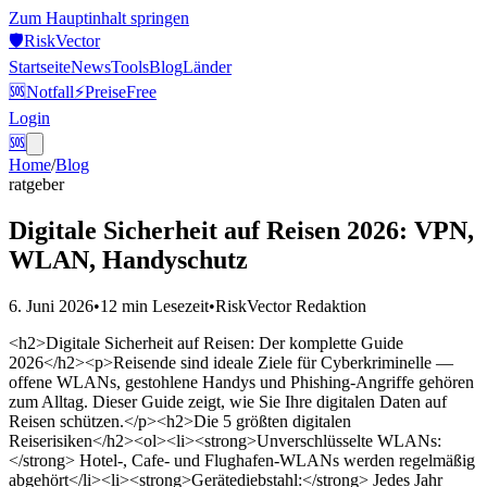
Zum Hauptinhalt springen
🛡️
Risk
Vector
Startseite
News
Tools
Blog
Länder
🆘
Notfall
⚡
Preise
Free
Login
🆘
Home
/
Blog
ratgeber
Digitale Sicherheit auf Reisen 2026: VPN,
WLAN, Handyschutz
6. Juni 2026
•
12 min
Lesezeit
•
RiskVector Redaktion
<h2>Digitale Sicherheit auf Reisen: Der komplette Guide
2026</h2><p>Reisende sind ideale Ziele für Cyberkriminelle —
offene WLANs, gestohlene Handys und Phishing-Angriffe gehören
zum Alltag. Dieser Guide zeigt, wie Sie Ihre digitalen Daten auf
Reisen schützen.</p><h2>Die 5 größten digitalen
Reiserisiken</h2><ol><li><strong>Unverschlüsselte WLANs:
</strong> Hotel-, Cafe- und Flughafen-WLANs werden regelmäßig
abgehört</li><li><strong>Gerätediebstahl:</strong> Jedes Jahr