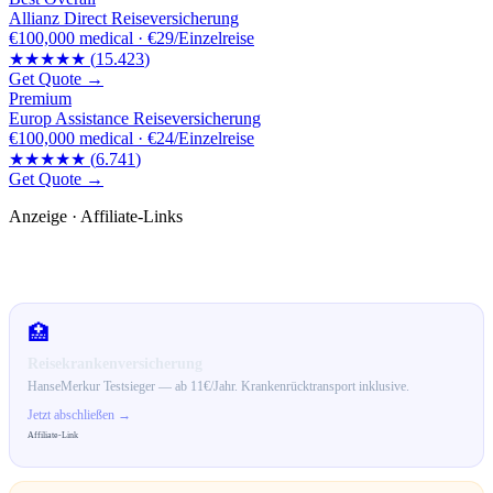
Allianz Direct Reiseversicherung
€100,000
medical ·
€29/Einzelreise
★★★★★
(
15.423
)
Get Quote →
Premium
Europ Assistance Reiseversicherung
€100,000
medical ·
€24/Einzelreise
★★★★★
(
6.741
)
Get Quote →
Anzeige · Affiliate-Links
🛒 Empfehlungen für dich
🏥
Reisekrankenversicherung
HanseMerkur Testsieger — ab 11€/Jahr. Krankenrücktransport inklusive.
Jetzt abschließen →
Affiliate-Link