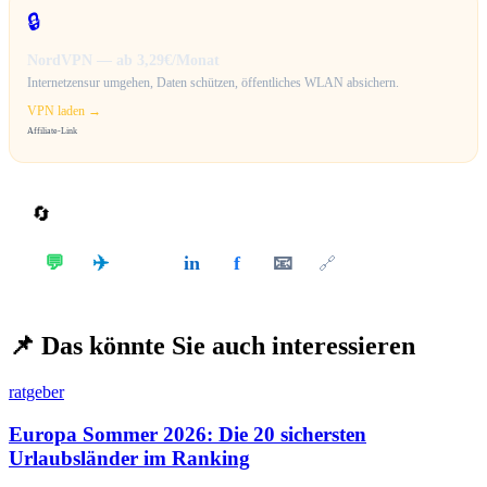
🔒
NordVPN — ab 3,29€/Monat
Internetzensur umgehen, Daten schützen, öffentliches WLAN absichern.
VPN laden →
Affiliate-Link
🔄
Teilen
✈️
💬
in
f
📧
𝕏
🔗
📌
Das könnte Sie auch interessieren
ratgeber
Europa Sommer 2026: Die 20 sichersten
Urlaubsländer im Ranking