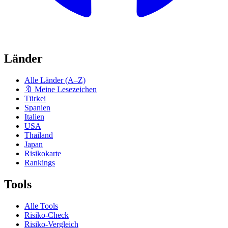
Länder
Alle Länder (A–Z)
🔖 Meine Lesezeichen
Türkei
Spanien
Italien
USA
Thailand
Japan
Risikokarte
Rankings
Tools
Alle Tools
Risiko-Check
Risiko-Vergleich