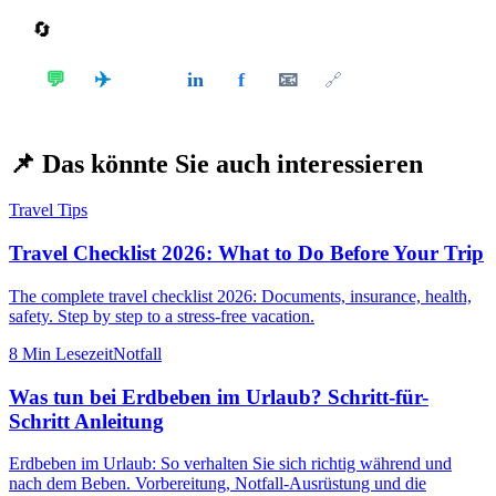
🔄
Teilen
✈️
💬
in
f
📧
𝕏
🔗
📌
Das könnte Sie auch interessieren
Travel Tips
Travel Checklist 2026: What to Do Before Your Trip
The complete travel checklist 2026: Documents, insurance, health,
safety. Step by step to a stress-free vacation.
8 Min
Lesezeit
Notfall
Was tun bei Erdbeben im Urlaub? Schritt-für-
Schritt Anleitung
Erdbeben im Urlaub: So verhalten Sie sich richtig während und
nach dem Beben. Vorbereitung, Notfall-Ausrüstung und die