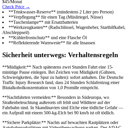
$45/Monat
Check Price →
**Trinkwasser-Reserve** (mindestens 2 Liter pro Person)
**Verpflegung** für einen Tag (Müsliriegel, Nüsse)
**Taschenlampe** mit Ersatzbatterien
**Werkzeugkasten** (Radschlüssel, Wagenheber, Starthilfkabel,
Abschleppseil)
**Kühlerfrostschutz** und eine Flasche Öl
**Reflektierende Warnweste** für alle Insassen
Sicherheit unterwegs: Verhaltensregeln
**Müdigkeit:** Nach spätestens zwei Stunden Fahrt eine 15-
minütige Pause einlegen. Bei Zeichen von Müdigkeit (Gähnen,
Schwierigkeiten, die Spur zu halten): sofort anhalten. Die Deutsche
Traffic Injury Research fand, dass 24 Stunden Schlafentzug einer
Blutalkoholkonzentration von 1,0 Promille entspricht.
**Nachtfahrten vermeiden:** Besonders in Südeuropa, wo
Straßenbeleuchtung außerorts oft fehlt und Wildtiere auf der
Fahrbahn sind. In Skandinavien sind Elche eine tödliche Gefahr —
ein Aufprall mit einem 500-kg-Elch bei 90 km/h ist oft tödlich.
**Sichere Parkplätze:** Nachts auf bewachten Rastplätzen oder
Autobahnparkplätzen mit Videoüberwachung parken. Der ADAC