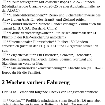
**Route festlegen:** Mit Zwischenstopps alle 2–3 Stunden
(Müdigkeit ist die Ursache von 20–25 % aller Autobahnunfälle, so
der ADAC)
**Länder-Informationen:** Reise- und Sicherheitshinweise des
Auswärtigen Amts für jedes Transit- und Zielland prüfen
**Visum/Einreise:** Manche Länder verlangen Visum auch für
Transit (z. B. USA, Russland, China)
**Grüne Versicherungskarte:** Für Reisen außerhalb der EU
Pflicht (in der Kfz-Versicherung anfordern)
**Internationaler Führerschein:** In über 150 Ländern
erforderlich (nicht in der EU). ADAC und Bürgerbüro stellen ihn
aus.
**Vignette/Maut:** Für Österreich, Schweiz, Tschechien,
Slowakei, Ungarn, Frankreich, Italien, Spanien, Portugal und
Skandinavien vorab prüfen.
**Auslandsreisekrankenversicherung:** Abschließen (ca. 10–20
Euro/Jahr für die Familie).
2 Wochen vorher: Fahrzeug
Der ADAC empfiehlt folgende Checks vor Langstreckenfahrten:
**Reifen:** Profiltiefe mindestens 3 mm (legal ist 1,6 mm, aber
sicherheitsrelevant ist mehr), Reifendruck inkl. Reserverad