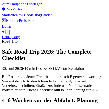
Zum Hauptinhalt springen
🛡️
Risk
Vector
Startseite
News
Tools
Blog
Länder
🆘
Notfall
⚡
Preise
Free
Login
🆘
Home
/
Blog
Road Trip
Safe Road Trip 2026: The Complete
Checklist
30. Juni 2026
•
10 min
Lesezeit
•
RiskVector Redaktion
Ein Roadtrip bedeutet Freiheit — aber auch Eigenverantwortung.
Wer mit dem Auto durch fremde Länder reist, muss auf
Verkehrsvorschriften, Straßenzustände und Notfallszenarien
vorbereitet sein. Diese Checkliste hilft bei der Planung für 2026.
4–6 Wochen vor der Abfahrt: Planung