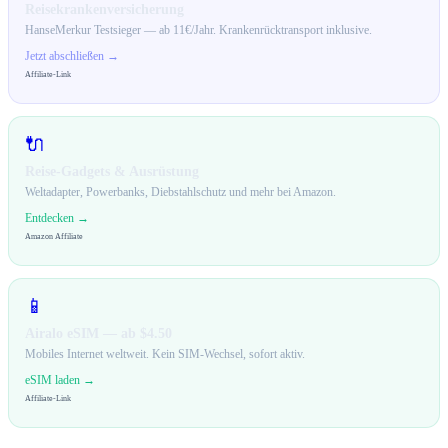
Reisekrankenversicherung
HanseMerkur Testsieger — ab 11€/Jahr. Krankenrücktransport inklusive.
Jetzt abschließen →
Affiliate-Link
🔌
Reise-Gadgets & Ausrüstung
Weltadapter, Powerbanks, Diebstahlschutz und mehr bei Amazon.
Entdecken →
Amazon Affiliate
📱
Airalo eSIM — ab $4.50
Mobiles Internet weltweit. Kein SIM-Wechsel, sofort aktiv.
eSIM laden →
Affiliate-Link