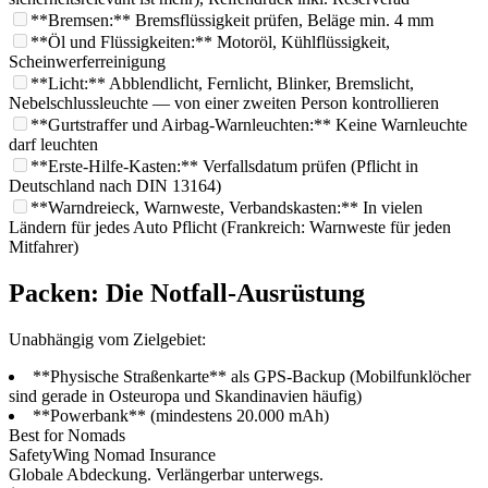
**Bremsen:** Bremsflüssigkeit prüfen, Beläge min. 4 mm
**Öl und Flüssigkeiten:** Motoröl, Kühlflüssigkeit,
Scheinwerferreinigung
**Licht:** Abblendlicht, Fernlicht, Blinker, Bremslicht,
Nebelschlussleuchte — von einer zweiten Person kontrollieren
**Gurtstraffer und Airbag-Warnleuchten:** Keine Warnleuchte
darf leuchten
**Erste-Hilfe-Kasten:** Verfallsdatum prüfen (Pflicht in
Deutschland nach DIN 13164)
**Warndreieck, Warnweste, Verbandskasten:** In vielen
Ländern für jedes Auto Pflicht (Frankreich: Warnweste für jeden
Mitfahrer)
Packen: Die Notfall-Ausrüstung
Unabhängig vom Zielgebiet:
**Physische Straßenkarte** als GPS-Backup (Mobilfunklöcher
sind gerade in Osteuropa und Skandinavien häufig)
**Powerbank** (mindestens 20.000 mAh)
Best for Nomads
SafetyWing Nomad Insurance
Globale Abdeckung. Verlängerbar unterwegs.