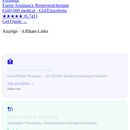
Premium
Europ Assistance Reiseversicherung
€100,000
medical ·
€24/Einzelreise
★★★★★
(
6.741
)
Get Quote →
Anzeige · Affiliate-Links
🛒 Empfehlungen für dich
🏥
Reisekrankenversicherung
HanseMerkur Testsieger — ab 11€/Jahr. Krankenrücktransport inklusive.
Jetzt abschließen →
Affiliate-Link
🔌
Reise-Gadgets & Ausrüstung
Weltadapter, Powerbanks, Diebstahlschutz und mehr bei Amazon.