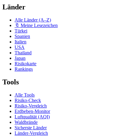
Länder
Alle Länder (A–Z)
🔖 Meine Lesezeichen
Türkei
Spanien
Italien
USA
Thailand
Japan
Risikokarte
Rankings
Tools
Alle Tools
Risiko-Check
Risiko-Vergleich
Erdbeben-Monitor
Luftqualität (AQI)
Waldbrände
Sicherste Länder
Länder-Vergleich