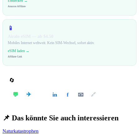
Entdecken →
Amazon Affiliate
📱
Airalo eSIM — ab $4.50
Mobiles Internet weltweit. Kein SIM-Wechsel, sofort aktiv.
eSIM laden →
Affiliate-Link
🔄
Teilen
✈️
💬
in
f
📧
𝕏
🔗
📌
Das könnte Sie auch interessieren
Naturkatastrophen