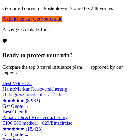
Geführte Touren mit kostenlosem Storno bis 24h vorher.
Aktivitäten auf GetYourGuide
Anzeige · Affiliate-Link
🛡️
Ready to protect your trip?
Compare the top 3 travel insurance plans — approved by our
experts.
Best Value EU
HanseMerkur Reiseversicherung
Unbegrenzt
medical ·
€11/Jahr
★★★★★
(
8.932
)
Get Quote →
Best Overall
Allianz Direct Reiseversicherung
€100,000
medical ·
€29/Einzelreise
★★★★★
(
15.423
)
Get Quote →