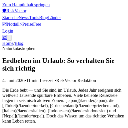
Zum Hauptinhalt springen
🛡️
Risk
Vector
Startseite
News
Tools
Blog
Länder
🆘
Notfall
⚡
Preise
Free
Login
🆘
Home
/
Blog
Naturkatastrophen
Erdbeben im Urlaub: So verhalten Sie
sich richtig
4. Juni 2026
•
11 min
Lesezeit
•
RiskVector Redaktion
Die Erde bebt — und Sie sind im Urlaub. Jedes Jahr ereignen sich
weltweit Tausende spürbare Erdbeben. Viele beliebte Reiseziele
liegen in seismisch aktiven Zonen: [Japan](/laender/japan), die
[Türkei](/laender/tuerkei), [Griechenland](/laender/griechenland),
[Italien](/laender/italien), [Indonesien](/laender/indonesien) und
[Nepal](/laender/nepal). Doch das Wissen um das richtige Verhalten
kann Leben retten.