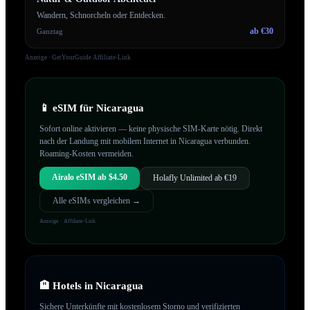
Wandern, Schnorcheln oder Entdecken.
ab €30
Ganztag
Anzeige · GetYourGuide Affiliate-Link
📱 eSIM für
Nicaragua
Sofort online aktivieren — keine physische SIM-Karte nötig. Direkt
nach der Landung mit mobilem Internet in
Nicaragua
verbunden.
Roaming-Kosten vermeiden.
Airalo eSIM ab $4.50
Holafly Unlimited ab €19
Alle eSIMs vergleichen →
Anzeige · Affiliate-Link
🏨 Hotels in
Nicaragua
Sichere Unterkünfte mit kostenlosem Storno und verifizierten