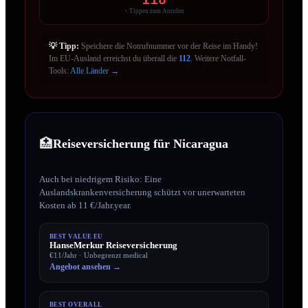
↑ Tippen zum Anrufen
💡 Tipp:
Speichere die Notrufnummer vor der Reise im Handy!
Im EU-Ausland erreichst du überall die
112
. Weitere Notfall-
Tools:
Alle Länder →
🏥
Reiseversicherung für
Nicaragua
Auch bei niedrigem Risiko: Eine
Auslandskrankenversicherung schützt vor unerwarteten
Kosten ab 11 €/Jahr.year.
BEST VALUE EU
HanseMerkur Reiseversicherung
€11/Jahr
·
Unbegrenzt
medical
Angebot ansehen →
BEST OVERALL