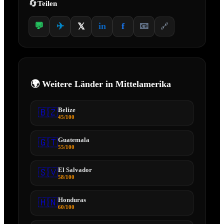
🔄
Teilen
✈️
💬
in
f
📧
𝕏
🔗
🌍 Weitere Länder in
Mittelamerika
Belize
🇧🇿
45
/100
Guatemala
🇬🇹
55
/100
El Salvador
🇸🇻
58
/100
Honduras
🇭🇳
60
/100