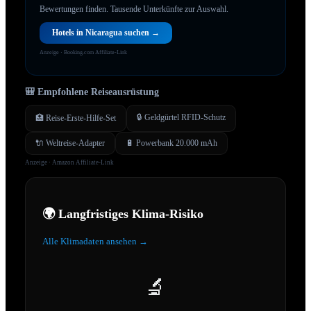
Bewertungen finden.
Tausende Unterkünfte zur Auswahl.
Hotels in
Nicaragua
suchen →
Anzeige · Booking.com Affiliate-Link
🎒 Empfohlene Reiseausrüstung
🔒 Geldgürtel RFID-Schutz
🏥 Reise-Erste-Hilfe-Set
🔌 Weltreise-Adapter
🔋 Powerbank 20.000 mAh
Anzeige · Amazon Affiliate-Link
🌍 Langfristiges Klima-Risiko
Alle Klimadaten ansehen →
🔬