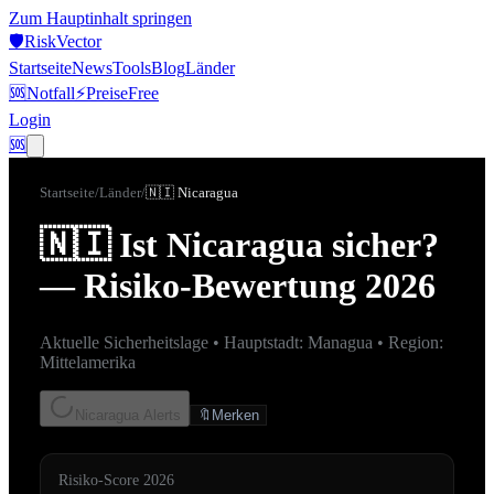
Zum Hauptinhalt springen
🛡️
Risk
Vector
Startseite
News
Tools
Blog
Länder
🆘
Notfall
⚡
Preise
Free
Login
🆘
Startseite
/
Länder
/
🇳🇮
Nicaragua
🇳🇮
Ist
Nicaragua
sicher?
— Risiko-Bewertung 2026
Aktuelle Sicherheitslage • Hauptstadt:
Managua
• Region:
Mittelamerika
Nicaragua Alerts
🔖
Merken
Risiko-Score 2026