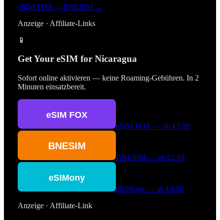
eSIM FOX →
BNESIM →
Anzeige · Affiliate-Links
📱
Get Your eSIM for
Nicaragua
Sofort online aktivieren — keine Roaming-Gebühren. In 2
Minuten einsatzbereit.
eSIM FOX
— ab
€3.99
BNESIM
— ab
€2.99
eSIMony
— ab
€4.50
Anzeige · Affiliate-Link