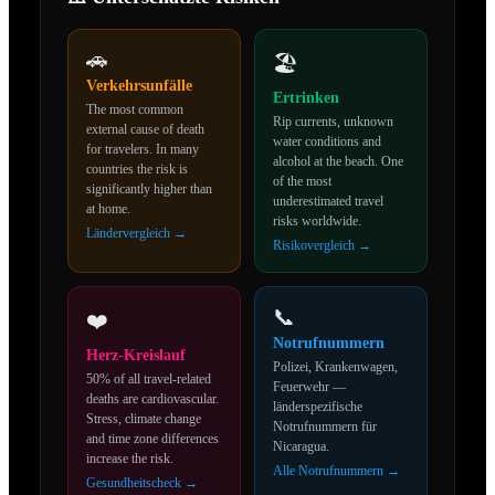
🚗
🏖️
Verkehrsunfälle
Ertrinken
The most common
Rip currents, unknown
external cause of death
water conditions and
for travelers. In
many
alcohol at the beach. One
countries the risk is
of the most
significantly higher than
underestimated travel
at home
.
risks worldwide.
Ländervergleich →
Risikovergleich →
📞
❤️
Notrufnummern
Herz-Kreislauf
Polizei, Krankenwagen,
50% of all travel-related
Feuerwehr —
deaths are cardiovascular.
länderspezifische
Stress, climate change
Notrufnummern für
and time zone differences
Nicaragua
.
increase the risk.
Alle Notrufnummern →
Gesundheitscheck →