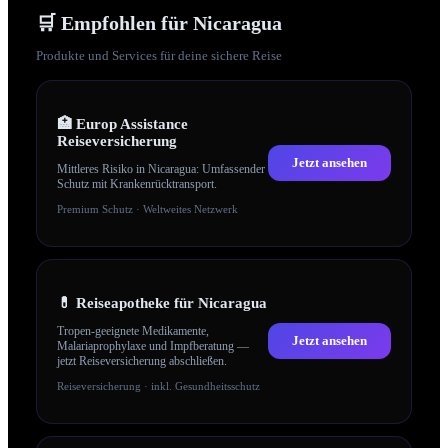
🛒 Empfohlen für
Nicaragua
Produkte und Services für deine sichere Reise
🏥
Europ Assistance
Reiseversicherung
Jetzt ansehen
Mittleres Risiko in Nicaragua: Umfassender
Schutz mit Krankenrücktransport.
Premium Schutz · Weltweites Netzwerk
💊
Reiseapotheke für Nicaragua
Tropen-geeignete Medikamente,
Jetzt ansehen
Malariaprophylaxe und Impfberatung —
jetzt Reiseversicherung abschließen.
Reiseversicherung · inkl. Gesundheitsschutz