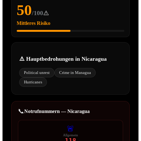
50
/100
⚠️
Mittleres Risiko
⚠️ Hauptbedrohungen in
Nicaragua
Political unrest
Crime in Managua
Hurricanes
📞
Notrufnummern —
Nicaragua
🚨
Allgemein
118