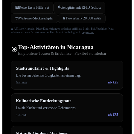
🔒
🏥
Reise-Erste-Hilfe-Set
Geldgürtel mit RFID-Schutz
🔌
Weltreise-Steckeradapter
🔋
Powerbank 20.000 mAh
⚖️ Affiliate-Hinweis: Diese Empfehlungen enthalten Affiliate-Links. Bei Abschluss/Kauf
erhalten wir eine Provision — der Preis bleibt für dich gleich.
Impressum
Top-Aktivitäten in
Nicaragua
🎯
Empfohlene Touren & Erlebnisse · Flexibel stornierbar
Stadtrundfahrt & Highlights
Die besten Sehenswürdigkeiten an einem Tag.
ab €25
Ganztag
Kulinarische Entdeckungstour
Lokale Küche und versteckte Geheimtipps.
ab €35
3-4 Std.
Natur & Outdoor Abenteuer