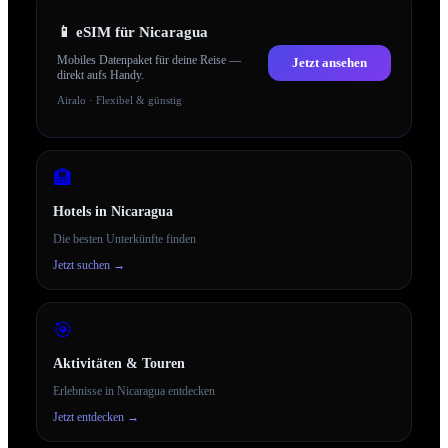
📱
eSIM für Nicaragua
Mobiles Datenpaket für deine Reise —
Jetzt ansehen
direkt aufs Handy.
Airalo · Flexibel & günstig
🏨
Hotels in
Nicaragua
Die besten Unterkünfte finden
Jetzt suchen →
🎯
Aktivitäten & Touren
Erlebnisse in
Nicaragua
entdecken
Jetzt entdecken →