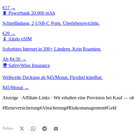
€17 →
🔋 Powerbank 20.000 mAh
Schnellladung, 2 USB-C Ports. Überlebenswichtig.
€29 →
📱 Airalo eSIM
Sofortiges Internet in 200+ Ländern. Kein Roaming.
Ab $4.50 →
🌍 SafetyWing Insurance
Weltweite Deckung ab $45/Monat. Flexibel kündbar.
$45/Monat →
Anzeige · Affiliate-Links · Wir erhalten eine Provision bei Kauf — o
#
Reiseversicherung
#
Absicherung
#
Risikomanagement
#
Geld
Teilen: