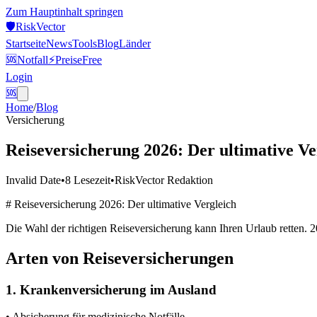
Zum Hauptinhalt springen
🛡️
Risk
Vector
Startseite
News
Tools
Blog
Länder
🆘
Notfall
⚡
Preise
Free
Login
🆘
Home
/
Blog
Versicherung
Reiseversicherung 2026: Der ultimative Ve
Invalid Date
•
8
Lesezeit
•
RiskVector Redaktion
# Reiseversicherung 2026: Der ultimative Vergleich
Die Wahl der richtigen Reiseversicherung kann Ihren Urlaub retten. 20
Arten von Reiseversicherungen
1. Krankenversicherung im Ausland
• Absicherung für medizinische Notfälle