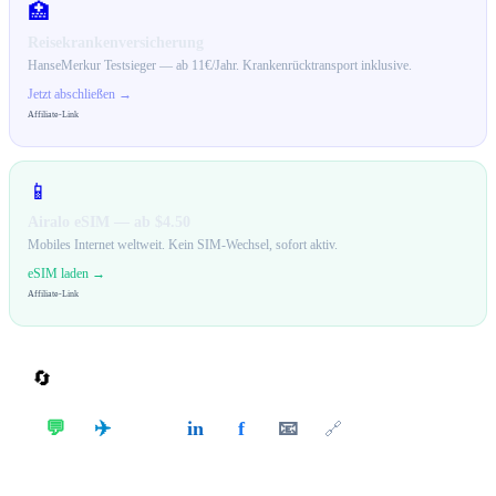
🏥
Reisekrankenversicherung
HanseMerkur Testsieger — ab 11€/Jahr. Krankenrücktransport inklusive.
Jetzt abschließen →
Affiliate-Link
📱
Airalo eSIM — ab $4.50
Mobiles Internet weltweit. Kein SIM-Wechsel, sofort aktiv.
eSIM laden →
Affiliate-Link
🔄
Teilen
✈️
💬
in
f
📧
𝕏
🔗