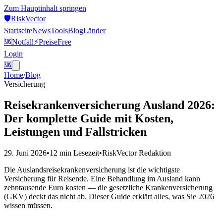
Zum Hauptinhalt springen
🛡️
Risk
Vector
Startseite
News
Tools
Blog
Länder
🆘
Notfall
⚡
Preise
Free
Login
🆘
Home
/
Blog
Versicherung
Reisekrankenversicherung Ausland 2026:
Der komplette Guide mit Kosten,
Leistungen und Fallstricken
29. Juni 2026
•
12 min
Lesezeit
•
RiskVector Redaktion
Die Auslandsreisekrankenversicherung ist die wichtigste
Versicherung für Reisende. Eine Behandlung im Ausland kann
zehntausende Euro kosten — die gesetzliche Krankenversicherung
(GKV) deckt das nicht ab. Dieser Guide erklärt alles, was Sie 2026
wissen müssen.