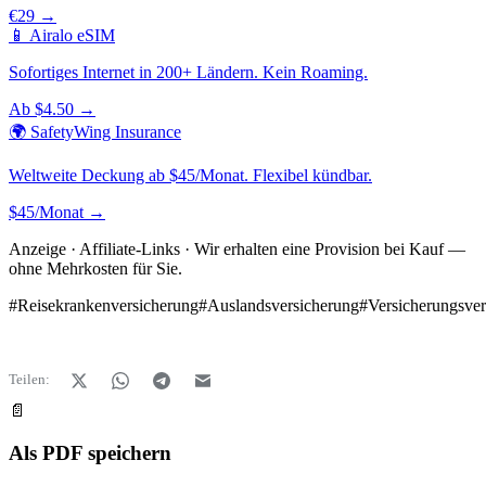
€29 →
📱 Airalo eSIM
Sofortiges Internet in 200+ Ländern. Kein Roaming.
Ab $4.50 →
🌍 SafetyWing Insurance
Weltweite Deckung ab $45/Monat. Flexibel kündbar.
$45/Monat →
Anzeige · Affiliate-Links · Wir erhalten eine Provision bei Kauf —
ohne Mehrkosten für Sie.
#
Reisekrankenversicherung
#
Auslandsversicherung
#
Versicherungsver
Teilen:
📄
Als PDF speichern