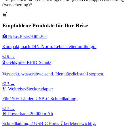
(/versicherung)*
🛒
Empfohlene Produkte für Ihre Reise
🏥 Reise-Erste-Hilfe-Set
Kompakt, nach DIN-Norm. Lebensretter on-the-go.
€19 →
🔒 Geldgürtel RFID-Schutz
Versteckt, wasserabweisend. Identitätsdiebstahl stoppen.
€13 →
🔌 Weltreise-Steckeradapter
Für 150+ Länder. USB-C Schnellladung.
€17 →
🔋 Powerbank 20.000 mAh
Schnellladung, 2 USB-C Ports. Überlebenswichtig.