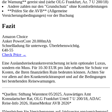
die Warnung** gereist sind (siehe OLG Frankfurt, Az. 7 U 200/18)
Andere zahlen nur den "Grundschutz" ohne Komfortleistungen
**Prüfen Sie die AVB** (Allgemeine
Versicherungsbedingungen) vor der Buchung
Fazit
Amazon Choice
Anker PowerCore 20.000mAh
Schnellladung für unterwegs. Überlebenswichtig.
€40-55
Check Price →
Eine Auslandsreisekrankenversicherung ist kein optionaler Luxus,
sondern ein Muss. Für 10-30 EUR pro Jahr erhalten Sie Schutz vor
Kosten, die Ihren finanziellen Ruin bedeuten können. Achten Sie
vor allem auf den Krankenrücktransport und auf die Bedingungen
bei bestehenden Reisewarnungen.
*Quellen: Stiftung Warentest 05/2025, Auswärtiges Amt
Konsularischer Rat, OLG Frankfurt Urteil 7 U 200/18, ADAC
Reise-Info 2026, HanseMerkur AVB 2026*
*Vergleichen Sie Versicherungen auf: [riskvector.app/versicherung]