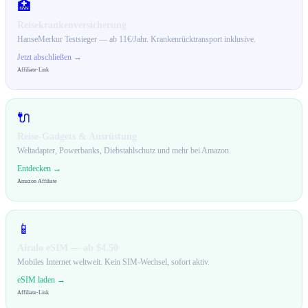
🏥
Reisekrankenversicherung
HanseMerkur Testsieger — ab 11€/Jahr. Krankenrücktransport inklusive.
Jetzt abschließen →
Affiliate-Link
🔌
Reise-Gadgets & Ausrüstung
Weltadapter, Powerbanks, Diebstahlschutz und mehr bei Amazon.
Entdecken →
Amazon Affiliate
📱
Airalo eSIM — ab $4.50
Mobiles Internet weltweit. Kein SIM-Wechsel, sofort aktiv.
eSIM laden →
Affiliate-Link