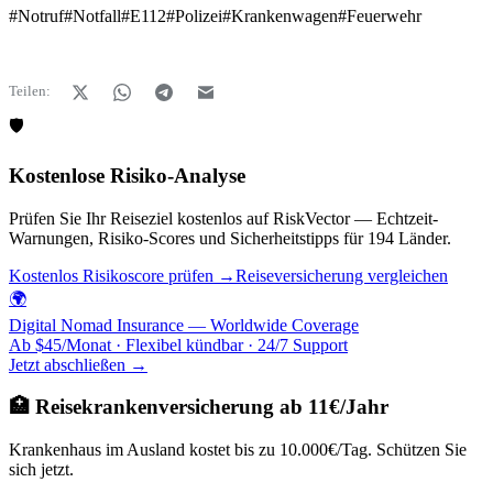
#
Notruf
#
Notfall
#
E112
#
Polizei
#
Krankenwagen
#
Feuerwehr
Teilen:
🛡️
Kostenlose Risiko-Analyse
Prüfen Sie Ihr Reiseziel kostenlos auf RiskVector — Echtzeit-
Warnungen, Risiko-Scores und Sicherheitstipps für 194 Länder.
Kostenlos Risikoscore prüfen →
Reiseversicherung vergleichen
🌍
Digital Nomad Insurance — Worldwide Coverage
Ab $45/Monat · Flexibel kündbar · 24/7 Support
Jetzt abschließen →
🏥 Reisekrankenversicherung ab 11€/Jahr
Krankenhaus im Ausland kostet bis zu 10.000€/Tag. Schützen Sie
sich jetzt.