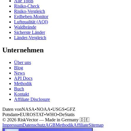
Alle Tools
Risiko-Check
Risiko-Vergleich
Erdbeben-Monitor
Luftqualität (AQI)
Waldbrände
Sicherste Länder
Länder-Vergleich
Unternehmen
Über uns
Blog
News
API Docs
Methodik
Buch
Kontakt
Affiliate Disclosure
Daten von
NASA
•
NOAA
•
USGS
•
GFZ
Potsdam
•
EUROSTAT
•
WHO
•
DeStatis
© 2026 RiskVector — Made in Germany 🇩🇪
Impressum
Datenschutz
AGB
Methodik
Affiliate
Sitemap