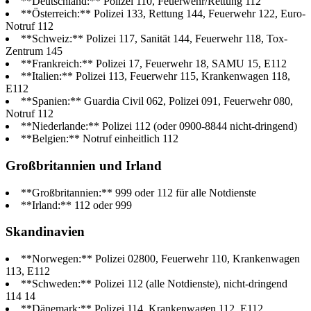
**Deutschland:** Polizei 110, Feuerwehr/Rettung 112
**Österreich:** Polizei 133, Rettung 144, Feuerwehr 122, Euro-
Notruf 112
**Schweiz:** Polizei 117, Sanität 144, Feuerwehr 118, Tox-
Zentrum 145
**Frankreich:** Polizei 17, Feuerwehr 18, SAMU 15, E112
**Italien:** Polizei 113, Feuerwehr 115, Krankenwagen 118,
E112
**Spanien:** Guardia Civil 062, Polizei 091, Feuerwehr 080,
Notruf 112
**Niederlande:** Polizei 112 (oder 0900-8844 nicht-dringend)
**Belgien:** Notruf einheitlich 112
Großbritannien und Irland
**Großbritannien:** 999 oder 112 für alle Notdienste
**Irland:** 112 oder 999
Skandinavien
**Norwegen:** Polizei 02800, Feuerwehr 110, Krankenwagen
113, E112
**Schweden:** Polizei 112 (alle Notdienste), nicht-dringend
114 14
**Dänemark:** Polizei 114, Krankenwagen 112, E112