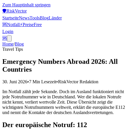
Zum Hauptinhalt springen
🛡️
Risk
Vector
Startseite
News
Tools
Blog
Länder
🆘
Notfall
⚡
Preise
Free
Login
🆘
Home
/
Blog
Travel Tips
Emergency Numbers Abroad 2026: All
Countries
30. Juni 2026
•
7 Min
Lesezeit
•
RiskVector Redaktion
Im Notfall zählt jede Sekunde. Doch im Ausland funktioniert nicht
jede Notrufnummer wie in Deutschland. Wer die lokalen Notrufe
nicht kennt, verliert wertvolle Zeit. Diese Übersicht zeigt die
wichtigsten Notrufnummern weltweit, erklärt die europäische E112
und nennt die Kontakte der deutschen Auslandsvertretungen.
Der europäische Notruf: 112