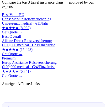
Compare the top 3 travel insurance plans — approved by our
experts.
Best Value EU
HanseMerkur Reiseversicherung
Unbegrenzt
medical ·
€11/Jahr
★★★★★
(
8.932
)
Get Quote →
Best Overall
Allianz Direct Reiseversicherung
€100,000
medical ·
€29/Einzelreise
★★★★★
(
15.423
)
Get Quote →
Premium
Europ Assistance Reiseversicherung
€100,000
medical ·
€24/Einzelreise
★★★★★
(
6.741
)
Get Quote →
Anzeige · Affiliate-Links
🛒 Empfehlungen für dich