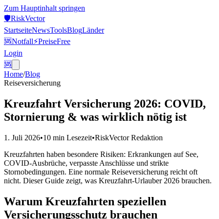
Zum Hauptinhalt springen
🛡️
Risk
Vector
Startseite
News
Tools
Blog
Länder
🆘
Notfall
⚡
Preise
Free
Login
🆘
Home
/
Blog
Reiseversicherung
Kreuzfahrt Versicherung 2026: COVID,
Stornierung & was wirklich nötig ist
1. Juli 2026
•
10 min
Lesezeit
•
RiskVector Redaktion
Kreuzfahrten haben besondere Risiken: Erkrankungen auf See,
COVID-Ausbrüche, verpasste Anschlüsse und strikte
Stornobedingungen. Eine normale Reiseversicherung reicht oft
nicht. Dieser Guide zeigt, was Kreuzfahrt-Urlauber 2026 brauchen.
Warum Kreuzfahrten speziellen
Versicherungsschutz brauchen