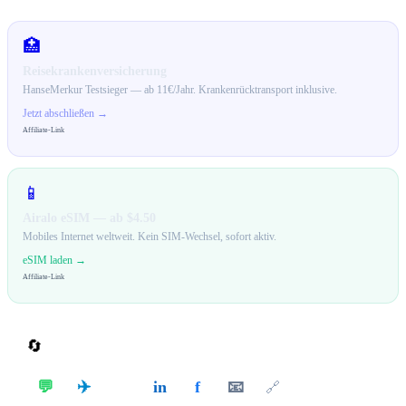
🏥
Reisekrankenversicherung
HanseMerkur Testsieger — ab 11€/Jahr. Krankenrücktransport inklusive.
Jetzt abschließen →
Affiliate-Link
📱
Airalo eSIM — ab $4.50
Mobiles Internet weltweit. Kein SIM-Wechsel, sofort aktiv.
eSIM laden →
Affiliate-Link
🔄
Teilen
✈️
💬
in
f
📧
𝕏
🔗