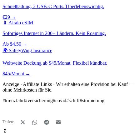
Schnellladung, 2 USB-C Ports. Überlebenswichtig.
€29 →
📱 Airalo eSIM
Sofortiges Internet in 200+ Ländern. Kein Roaming.
Ab $4.50 →
🌍 SafetyWing Insurance
Weltweite Deckung ab $45/Monat. Flexibel kündbar.
$45/Monat →
Anzeige · Affiliate-Links · Wir erhalten eine Provision bei Kauf —
ohne Mehrkosten für Sie.
#
kreuzfahrt
#
versicherung
#
covid
#
schiff
#
stornierung
Teilen:
📄