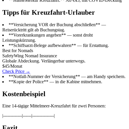
**HanseMerkur Kreuzfahrt:** Ab €45, mit COVID-Deckung
Tipps für Kreuzfahrt-Urlauber
**Versicherung VOR der Buchung abschließen** —
Reiserücktritt gilt ab Buchungstag.
**Vorerkrankungen angeben** — sonst droht
Leistungskürzung.
**Schiffsarzt-Belege aufbewahren** — für Erstattung.
Best for Nomads
SafetyWing Nomad Insurance
Globale Abdeckung. Verlängerbar unterwegs.
$45/Monat
Check Price →
**Notfall-Nummer der Versicherung** — am Handy speichern.
**Kopie der Police** — in die Kabine mitnehmen.
Kostenbeispiel
Eine 14-tägige Mittelmeer-Kreuzfahrt für zwei Personen:
|-------------|------|---------------|
Fazit