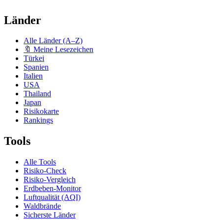
Länder
Alle Länder (A–Z)
🔖 Meine Lesezeichen
Türkei
Spanien
Italien
USA
Thailand
Japan
Risikokarte
Rankings
Tools
Alle Tools
Risiko-Check
Risiko-Vergleich
Erdbeben-Monitor
Luftqualität (AQI)
Waldbrände
Sicherste Länder