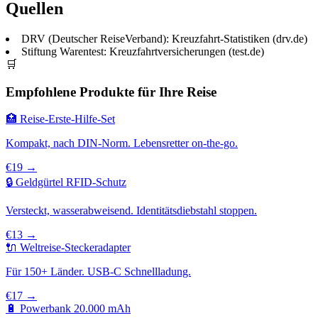
Quellen
DRV (Deutscher ReiseVerband): Kreuzfahrt-Statistiken (drv.de)
Stiftung Warentest: Kreuzfahrtversicherungen (test.de)
🛒
Empfohlene Produkte für Ihre Reise
🏥 Reise-Erste-Hilfe-Set
Kompakt, nach DIN-Norm. Lebensretter on-the-go.
€19 →
🔒 Geldgürtel RFID-Schutz
Versteckt, wasserabweisend. Identitätsdiebstahl stoppen.
€13 →
🔌 Weltreise-Steckeradapter
Für 150+ Länder. USB-C Schnellladung.
€17 →
🔋 Powerbank 20.000 mAh