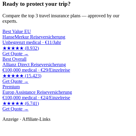
Ready to protect your trip?
Compare the top 3 travel insurance plans — approved by our
experts.
Best Value EU
HanseMerkur Reiseversicherung
Unbegrenzt
medical ·
€11/Jahr
★★★★★
(
8.932
)
Get Quote →
Best Overall
Allianz Direct Reiseversicherung
€100,000
medical ·
€29/Einzelreise
★★★★★
(
15.423
)
Get Quote →
Premium
Europ Assistance Reiseversicherung
€100,000
medical ·
€24/Einzelreise
★★★★★
(
6.741
)
Get Quote →
Anzeige · Affiliate-Links
🛒 Empfehlungen für dich