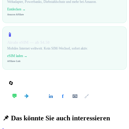
Weltadapter, Powerbanks, Diebstahlschutz und mehr bei Amazon.
Entdecken →
Amazon Affiliate
📱
Airalo eSIM — ab $4.50
Mobiles Internet weltweit. Kein SIM-Wechsel, sofort aktiv.
eSIM laden →
Affiliate-Link
🔄
Teilen
✈️
💬
in
f
📧
𝕏
🔗
📌
Das könnte Sie auch interessieren