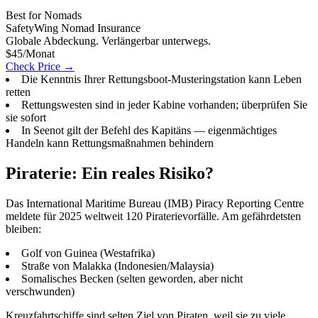
Best for Nomads
SafetyWing Nomad Insurance
Globale Abdeckung. Verlängerbar unterwegs.
$45/Monat
Check Price →
Die Kenntnis Ihrer Rettungsboot-Musteringstation kann Leben
retten
Rettungswesten sind in jeder Kabine vorhanden; überprüfen Sie
sie sofort
In Seenot gilt der Befehl des Kapitäns — eigenmächtiges
Handeln kann Rettungsmaßnahmen behindern
Piraterie: Ein reales Risiko?
Das International Maritime Bureau (IMB) Piracy Reporting Centre
meldete für 2025 weltweit 120 Piraterievorfälle. Am gefährdetsten
bleiben:
Golf von Guinea (Westafrika)
Straße von Malakka (Indonesien/Malaysia)
Somalisches Becken (selten geworden, aber nicht
verschwunden)
Kreuzfahrtschiffe sind selten Ziel von Piraten, weil sie zu viele