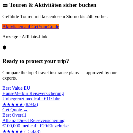
🎫 Touren & Aktivitäten sicher buchen
Geführte Touren mit kostenlosem Storno bis 24h vorher.
Aktivitäten auf GetYourGuide
Anzeige · Affiliate-Link
🛡️
Ready to protect your trip?
Compare the top 3 travel insurance plans — approved by our
experts.
Best Value EU
HanseMerkur Reiseversicherung
Unbegrenzt
medical ·
€11/Jahr
★★★★★
(
8.932
)
Get Quote →
Best Overall
Allianz Direct Reiseversicherung
€100,000
medical ·
€29/Einzelreise
★★★★★
(
15.423
)