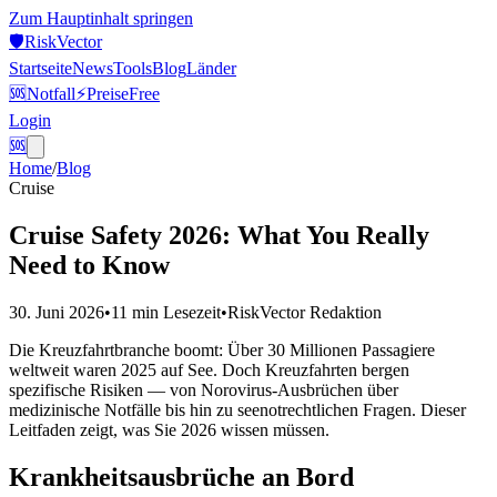
Zum Hauptinhalt springen
🛡️
Risk
Vector
Startseite
News
Tools
Blog
Länder
🆘
Notfall
⚡
Preise
Free
Login
🆘
Home
/
Blog
Cruise
Cruise Safety 2026: What You Really
Need to Know
30. Juni 2026
•
11 min
Lesezeit
•
RiskVector Redaktion
Die Kreuzfahrtbranche boomt: Über 30 Millionen Passagiere
weltweit waren 2025 auf See. Doch Kreuzfahrten bergen
spezifische Risiken — von Norovirus-Ausbrüchen über
medizinische Notfälle bis hin zu seenotrechtlichen Fragen. Dieser
Leitfaden zeigt, was Sie 2026 wissen müssen.
Krankheitsausbrüche an Bord