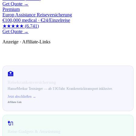
Get Quote →
Premium
Europ Assistance Reiseversicherung
€100,000
medical ·
€24/Einzelreise
★★★★★
(
6.741
)
Get Quote →
Anzeige · Affiliate-Links
🛒 Empfehlungen für dich
🏥
Reisekrankenversicherung
HanseMerkur Testsieger — ab 11€/Jahr. Krankenrücktransport inklusive.
Jetzt abschließen →
Affiliate-Link
🔌
Reise-Gadgets & Ausrüstung