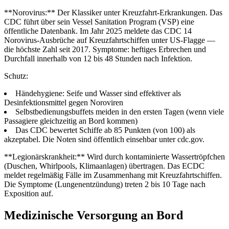
**Norovirus:** Der Klassiker unter Kreuzfahrt-Erkrankungen. Das
CDC führt über sein Vessel Sanitation Program (VSP) eine
öffentliche Datenbank. Im Jahr 2025 meldete das CDC 14
Norovirus-Ausbrüche auf Kreuzfahrtschiffen unter US-Flagge —
die höchste Zahl seit 2017. Symptome: heftiges Erbrechen und
Durchfall innerhalb von 12 bis 48 Stunden nach Infektion.
Schutz:
Händehygiene: Seife und Wasser sind effektiver als
Desinfektionsmittel gegen Noroviren
Selbstbedienungsbuffets meiden in den ersten Tagen (wenn viele
Passagiere gleichzeitig an Bord kommen)
Das CDC bewertet Schiffe ab 85 Punkten (von 100) als
akzeptabel. Die Noten sind öffentlich einsehbar unter cdc.gov.
**Legionärskrankheit:** Wird durch kontaminierte Wassertröpfchen
(Duschen, Whirlpools, Klimaanlagen) übertragen. Das ECDC
meldet regelmäßig Fälle im Zusammenhang mit Kreuzfahrtschiffen.
Die Symptome (Lungenentzündung) treten 2 bis 10 Tage nach
Exposition auf.
Medizinische Versorgung an Bord