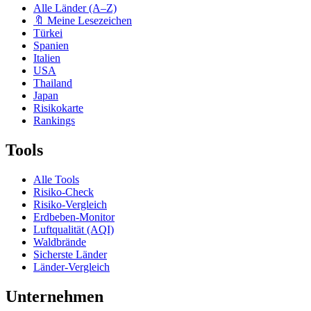
Alle Länder (A–Z)
🔖 Meine Lesezeichen
Türkei
Spanien
Italien
USA
Thailand
Japan
Risikokarte
Rankings
Tools
Alle Tools
Risiko-Check
Risiko-Vergleich
Erdbeben-Monitor
Luftqualität (AQI)
Waldbrände
Sicherste Länder
Länder-Vergleich
Unternehmen