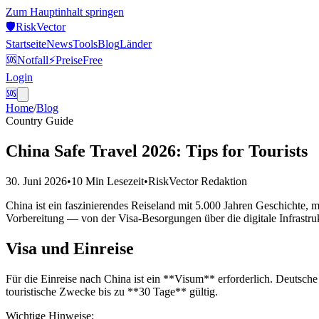
Zum Hauptinhalt springen
🛡️
Risk
Vector
Startseite
News
Tools
Blog
Länder
🆘
Notfall
⚡
Preise
Free
Login
🆘
Home
/
Blog
Country Guide
China Safe Travel 2026: Tips for Tourists
30. Juni 2026
•
10 Min
Lesezeit
•
RiskVector Redaktion
China ist ein faszinierendes Reiseland mit 5.000 Jahren Geschichte, m
Vorbereitung — von der Visa-Besorgungen über die digitale Infrastru
Visa und Einreise
Für die Einreise nach China ist ein **Visum** erforderlich. Deutsche
touristische Zwecke bis zu **30 Tage** gültig.
Wichtige Hinweise: