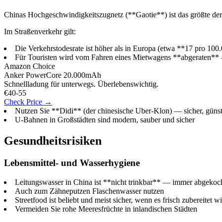
Chinas Hochgeschwindigkeitszugnetz (**Gaotie**) ist das größte der
Im Straßenverkehr gilt:
Die Verkehrstodesrate ist höher als in Europa (etwa **17 pro 10
Für Touristen wird vom Fahren eines Mietwagens **abgeraten** —
Amazon Choice
Anker PowerCore 20.000mAh
Schnellladung für unterwegs. Überlebenswichtig.
€40-55
Check Price →
Nutzen Sie **Didi** (der chinesische Uber-Klon) — sicher, günsti
U-Bahnen in Großstädten sind modern, sauber und sicher
Gesundheitsrisiken
Lebensmittel- und Wasserhygiene
Leitungswasser in China ist **nicht trinkbar** — immer abgeko
Auch zum Zähneputzen Flaschenwasser nutzen
Streetfood ist beliebt und meist sicher, wenn es frisch zubereitet w
Vermeiden Sie rohe Meeresfrüchte in inlandischen Städten