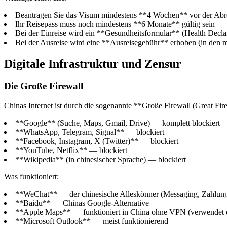
Beantragen Sie das Visum mindestens **4 Wochen** vor der Abr
Ihr Reisepass muss noch mindestens **6 Monate** gültig sein
Bei der Einreise wird ein **Gesundheitsformular** (Health Decla
Bei der Ausreise wird eine **Ausreisegebühr** erhoben (in den mei
Digitale Infrastruktur und Zensur
Die Große Firewall
Chinas Internet ist durch die sogenannte **Große Firewall (Great Firew
**Google** (Suche, Maps, Gmail, Drive) — komplett blockiert
**WhatsApp, Telegram, Signal** — blockiert
**Facebook, Instagram, X (Twitter)** — blockiert
**YouTube, Netflix** — blockiert
**Wikipedia** (in chinesischer Sprache) — blockiert
Was funktioniert:
**WeChat** — der chinesische Alleskönner (Messaging, Zahlung
**Baidu** — Chinas Google-Alternative
**Apple Maps** — funktioniert in China ohne VPN (verwendet c
**Microsoft Outlook** — meist funktionierend