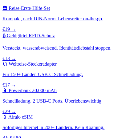
🏥 Reise-Erste-Hilfe-Set
Kompakt, nach DIN-Norm. Lebensretter on-the-go.
€19 →
🔒 Geldgürtel RFID-Schutz
Versteckt, wasserabweisend. Identitätsdiebstahl stoppen.
€13 →
🔌 Weltreise-Steckeradapter
Für 150+ Länder. USB-C Schnellladung.
€17 →
🔋 Powerbank 20.000 mAh
Schnellladung, 2 USB-C Ports. Überlebenswichtig.
€29 →
📱 Airalo eSIM
Sofortiges Internet in 200+ Ländern. Kein Roaming.
Ab $4.50 →