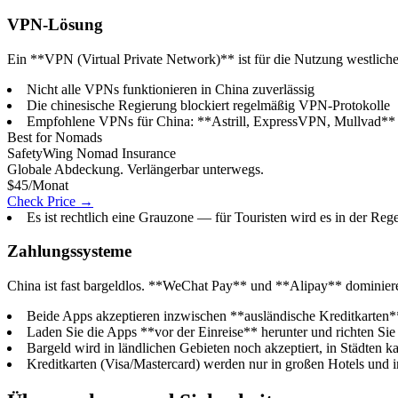
VPN-Lösung
Ein **VPN (Virtual Private Network)** ist für die Nutzung westlicher
Nicht alle VPNs funktionieren in China zuverlässig
Die chinesische Regierung blockiert regelmäßig VPN-Protokolle
Empfohlene VPNs für China: **Astrill, ExpressVPN, Mullvad** (vo
Best for Nomads
SafetyWing Nomad Insurance
Globale Abdeckung. Verlängerbar unterwegs.
$45/Monat
Check Price →
Es ist rechtlich eine Grauzone — für Touristen wird es in der Regel
Zahlungssysteme
China ist fast bargeldlos. **WeChat Pay** und **Alipay** dominiere
Beide Apps akzeptieren inzwischen **ausländische Kreditkarten*
Laden Sie die Apps **vor der Einreise** herunter und richten Sie 
Bargeld wird in ländlichen Gebieten noch akzeptiert, in Städten 
Kreditkarten (Visa/Mastercard) werden nur in großen Hotels und i