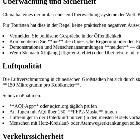
Überwachung und Sicherheit
China hat eines der umfassendsten Überwachungssysteme der Welt. K
Für Touristen hat dies in der Regel keine praktischen negativen Aus
Vermeiden Sie politische Gespräche in der Öffentlichkeit
Kommentieren Sie **nie** die chinesische Regierung oder den Fü
Demonstrationen und Menschenansammlungen **meiden** — die Po
Wenn Sie nach Xinjiang (Uiguren-Gebiet) oder Tibet reisen: mit o
Luftqualität
Die Luftverschmutzung in chinesischen Großstädten hat sich durch st
**150 Mikrogramm pro Kubikmeter**.
Schutzmaßnahmen:
**AQI-App** oder aqicn.org täglich prüfen
An Tagen mit AQI über 150: **FFP2-Maske** tragen
Luftreiniger in der Unterkunft nutzen (in den meisten Hotels vorh
Menschen mit Herz-Kreislauf- oder Atemwegserkrankungen sollten
Verkehrssicherheit