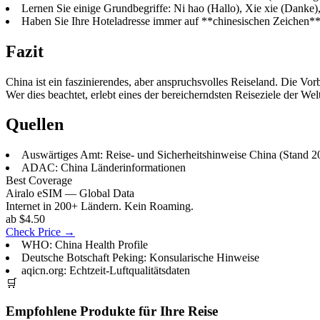
Lernen Sie einige Grundbegriffe: Ni hao (Hallo), Xie xie (Danke),
Haben Sie Ihre Hoteladresse immer auf **chinesischen Zeichen** 
Fazit
China ist ein faszinierendes, aber anspruchsvolles Reiseland. Die V
Wer dies beachtet, erlebt eines der bereicherndsten Reiseziele der Welt
Quellen
Auswärtiges Amt: Reise- und Sicherheitshinweise China (Stand 2
ADAC: China Länderinformationen
Best Coverage
Airalo eSIM — Global Data
Internet in 200+ Ländern. Kein Roaming.
ab $4.50
Check Price →
WHO: China Health Profile
Deutsche Botschaft Peking: Konsularische Hinweise
aqicn.org: Echtzeit-Luftqualitätsdaten
🛒
Empfohlene Produkte für Ihre Reise