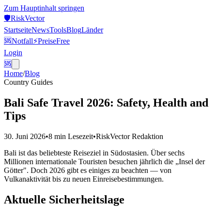
Zum Hauptinhalt springen
🛡️
Risk
Vector
Startseite
News
Tools
Blog
Länder
🆘
Notfall
⚡
Preise
Free
Login
🆘
Home
/
Blog
Country Guides
Bali Safe Travel 2026: Safety, Health and
Tips
30. Juni 2026
•
8 min
Lesezeit
•
RiskVector Redaktion
Bali ist das beliebteste Reiseziel in Südostasien. Über sechs
Millionen internationale Touristen besuchen jährlich die „Insel der
Götter". Doch 2026 gibt es einiges zu beachten — von
Vulkanaktivität bis zu neuen Einreisebestimmungen.
Aktuelle Sicherheitslage