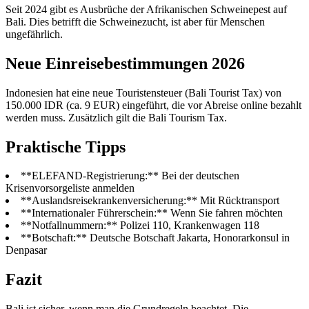
Seit 2024 gibt es Ausbrüche der Afrikanischen Schweinepest auf
Bali. Dies betrifft die Schweinezucht, ist aber für Menschen
ungefährlich.
Neue Einreisebestimmungen 2026
Indonesien hat eine neue Touristensteuer (Bali Tourist Tax) von
150.000 IDR (ca. 9 EUR) eingeführt, die vor Abreise online bezahlt
werden muss. Zusätzlich gilt die Bali Tourism Tax.
Praktische Tipps
**ELEFAND-Registrierung:** Bei der deutschen
Krisenvorsorgeliste anmelden
**Auslandsreisekrankenversicherung:** Mit Rücktransport
**Internationaler Führerschein:** Wenn Sie fahren möchten
**Notfallnummern:** Polizei 110, Krankenwagen 118
**Botschaft:** Deutsche Botschaft Jakarta, Honorarkonsul in
Denpasar
Fazit
Bali ist sicher, wenn man die Grundregeln beachtet. Die