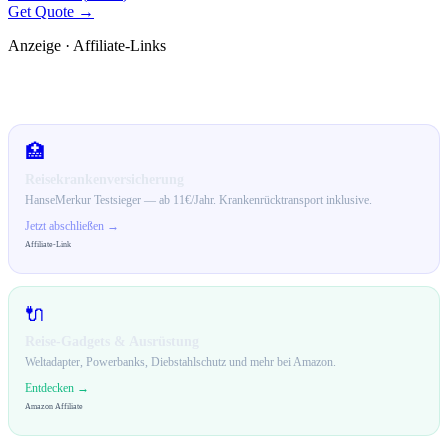
Get Quote →
Anzeige · Affiliate-Links
🛒 Empfehlungen für dich
🏥
Reisekrankenversicherung
HanseMerkur Testsieger — ab 11€/Jahr. Krankenrücktransport inklusive.
Jetzt abschließen →
Affiliate-Link
🔌
Reise-Gadgets & Ausrüstung
Weltadapter, Powerbanks, Diebstahlschutz und mehr bei Amazon.
Entdecken →
Amazon Affiliate