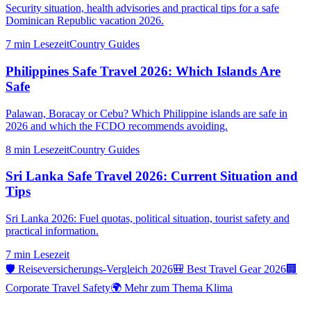
Security situation, health advisories and practical tips for a safe
Dominican Republic vacation 2026.
7 min
Lesezeit
Country Guides
Philippines Safe Travel 2026: Which Islands Are
Safe
Palawan, Boracay or Cebu? Which Philippine islands are safe in
2026 and which the FCDO recommends avoiding.
8 min
Lesezeit
Country Guides
Sri Lanka Safe Travel 2026: Current Situation and
Tips
Sri Lanka 2026: Fuel quotas, political situation, tourist safety and
practical information.
7 min
Lesezeit
🛡️ Reiseversicherungs-Vergleich 2026
🎒 Best Travel Gear 2026
🏢
Corporate Travel Safety
🌍 Mehr zum Thema Klima