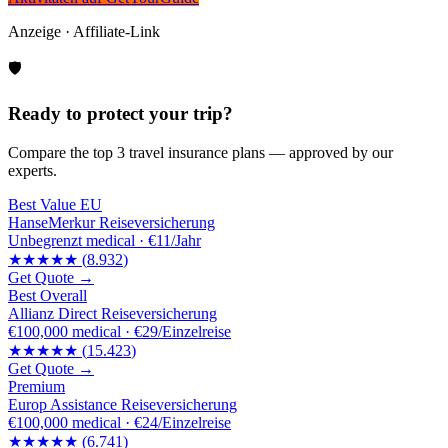
Anzeige · Affiliate-Link
🛡️
Ready to protect your trip?
Compare the top 3 travel insurance plans — approved by our
experts.
Best Value EU
HanseMerkur Reiseversicherung
Unbegrenzt
medical ·
€11/Jahr
★★★★★
(
8.932
)
Get Quote →
Best Overall
Allianz Direct Reiseversicherung
€100,000
medical ·
€29/Einzelreise
★★★★★
(
15.423
)
Get Quote →
Premium
Europ Assistance Reiseversicherung
€100,000
medical ·
€24/Einzelreise
★★★★★
(
6.741
)