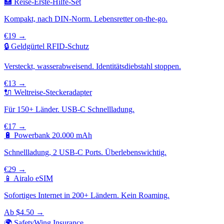
🏥 Reise-Erste-Hilfe-Set
Kompakt, nach DIN-Norm. Lebensretter on-the-go.
€19 →
🔒 Geldgürtel RFID-Schutz
Versteckt, wasserabweisend. Identitätsdiebstahl stoppen.
€13 →
🔌 Weltreise-Steckeradapter
Für 150+ Länder. USB-C Schnellladung.
€17 →
🔋 Powerbank 20.000 mAh
Schnellladung, 2 USB-C Ports. Überlebenswichtig.
€29 →
📱 Airalo eSIM
Sofortiges Internet in 200+ Ländern. Kein Roaming.
Ab $4.50 →
🌍 SafetyWing Insurance