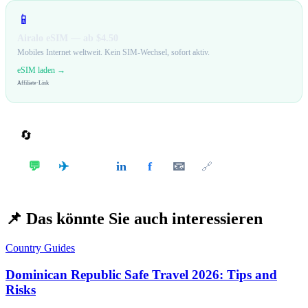
📱
Airalo eSIM — ab $4.50
Mobiles Internet weltweit. Kein SIM-Wechsel, sofort aktiv.
eSIM laden →
Affiliate-Link
🔄
Teilen
✈️
💬
in
f
📧
𝕏
🔗
📌
Das könnte Sie auch interessieren
Country Guides
Dominican Republic Safe Travel 2026: Tips and
Risks