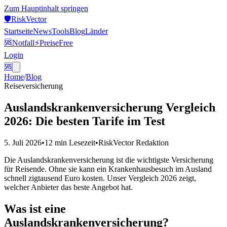
Zum Hauptinhalt springen
🛡️
Risk
Vector
Startseite
News
Tools
Blog
Länder
🆘
Notfall
⚡
Preise
Free
Login
🆘
Home
/
Blog
Reiseversicherung
Auslandskrankenversicherung Vergleich
2026: Die besten Tarife im Test
5. Juli 2026
•
12 min
Lesezeit
•
RiskVector Redaktion
Die Auslandskrankenversicherung ist die wichtigste Versicherung
für Reisende. Ohne sie kann ein Krankenhausbesuch im Ausland
schnell zigtausend Euro kosten. Unser Vergleich 2026 zeigt,
welcher Anbieter das beste Angebot hat.
Was ist eine
Auslandskrankenversicherung?