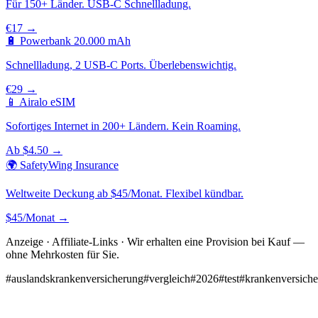
Für 150+ Länder. USB-C Schnellladung.
€17 →
🔋 Powerbank 20.000 mAh
Schnellladung, 2 USB-C Ports. Überlebenswichtig.
€29 →
📱 Airalo eSIM
Sofortiges Internet in 200+ Ländern. Kein Roaming.
Ab $4.50 →
🌍 SafetyWing Insurance
Weltweite Deckung ab $45/Monat. Flexibel kündbar.
$45/Monat →
Anzeige · Affiliate-Links · Wir erhalten eine Provision bei Kauf —
ohne Mehrkosten für Sie.
#
auslandskrankenversicherung
#
vergleich
#
2026
#
test
#
krankenversich