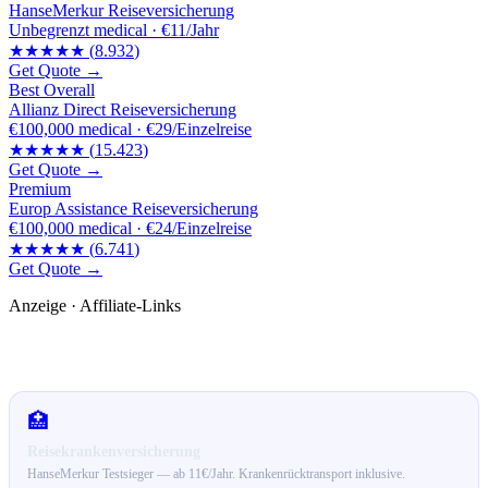
HanseMerkur Reiseversicherung
Unbegrenzt
medical ·
€11/Jahr
★★★★★
(
8.932
)
Get Quote →
Best Overall
Allianz Direct Reiseversicherung
€100,000
medical ·
€29/Einzelreise
★★★★★
(
15.423
)
Get Quote →
Premium
Europ Assistance Reiseversicherung
€100,000
medical ·
€24/Einzelreise
★★★★★
(
6.741
)
Get Quote →
Anzeige · Affiliate-Links
🛒 Empfehlungen für dich
🏥
Reisekrankenversicherung
HanseMerkur Testsieger — ab 11€/Jahr. Krankenrücktransport inklusive.