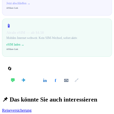
Jetzt abschließen →
Affiliate-Link
📱
Airalo eSIM — ab $4.50
Mobiles Internet weltweit. Kein SIM-Wechsel, sofort aktiv.
eSIM laden →
Affiliate-Link
🔄
Teilen
✈️
💬
in
f
📧
𝕏
🔗
📌
Das könnte Sie auch interessieren
Reiseversicherung