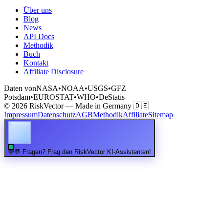
Über uns
Blog
News
API Docs
Methodik
Buch
Kontakt
Affiliate Disclosure
Daten von
NASA
•
NOAA
•
USGS
•
GFZ
Potsdam
•
EUROSTAT
•
WHO
•
DeStatis
© 2026 RiskVector — Made in Germany 🇩🇪
Impressum
Datenschutz
AGB
Methodik
Affiliate
Sitemap
💬
💬 Fragen? Frag den RiskVector KI-Assistenten!