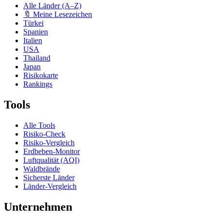
Alle Länder (A–Z)
🔖 Meine Lesezeichen
Türkei
Spanien
Italien
USA
Thailand
Japan
Risikokarte
Rankings
Tools
Alle Tools
Risiko-Check
Risiko-Vergleich
Erdbeben-Monitor
Luftqualität (AQI)
Waldbrände
Sicherste Länder
Länder-Vergleich
Unternehmen