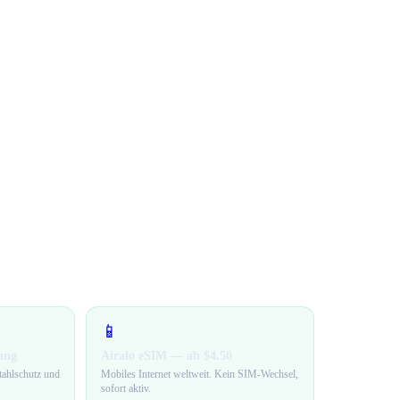
📱
ung
Airalo eSIM — ab $4.50
tahlschutz und
Mobiles Internet weltweit. Kein SIM-Wechsel,
sofort aktiv.