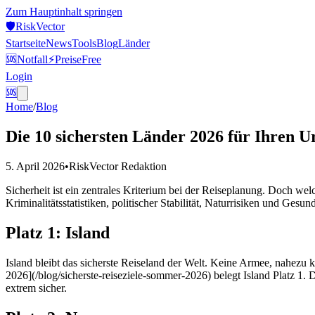
Zum Hauptinhalt springen
🛡️
Risk
Vector
Startseite
News
Tools
Blog
Länder
🆘
Notfall
⚡
Preise
Free
Login
🆘
Home
/
Blog
Die 10 sichersten Länder 2026 für Ihren U
5. April 2026
•
RiskVector Redaktion
Sicherheit ist ein zentrales Kriterium bei der Reiseplanung. Doch we
Kriminalitätsstatistiken, politischer Stabilität, Naturrisiken und Gesu
Platz 1: Island
Island bleibt das sicherste Reiseland der Welt. Keine Armee, nahezu
2026](/blog/sicherste-reiseziele-sommer-2026) belegt Island Platz 1.
extrem sicher.