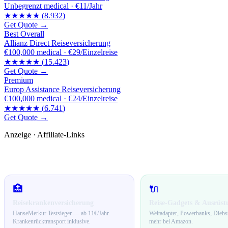
Unbegrenzt
medical ·
€11/Jahr
★★★★★
(
8.932
)
Get Quote →
Best Overall
Allianz Direct Reiseversicherung
€100,000
medical ·
€29/Einzelreise
★★★★★
(
15.423
)
Get Quote →
Premium
Europ Assistance Reiseversicherung
€100,000
medical ·
€24/Einzelreise
★★★★★
(
6.741
)
Get Quote →
Anzeige · Affiliate-Links
🛒 Empfehlungen für dich
🏥
🔌
Reisekrankenversicherung
Reise-Gadgets & Ausrüst
HanseMerkur Testsieger — ab 11€/Jahr.
Weltadapter, Powerbanks, Diebs
Krankenrücktransport inklusive.
mehr bei Amazon.