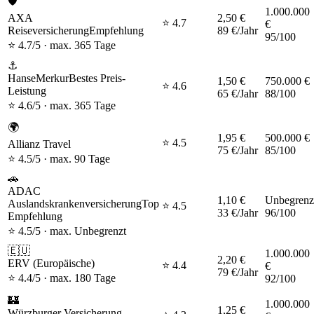
🛡️
1.000.000
AXA
2,50 €
⭐
4.7
€
Reiseversicherung
Empfehlung
89 €
/Jahr
95
/100
⭐
4.7
/5 · max.
365 Tage
⚓
HanseMerkur
Bestes Preis-
1,50 €
750.000 €
⭐
4.6
Leistung
65 €
/Jahr
88
/100
⭐
4.6
/5 · max.
365 Tage
🌍
1,95 €
500.000 €
⭐
4.5
Allianz Travel
75 €
/Jahr
85
/100
⭐
4.5
/5 · max.
90 Tage
🚗
ADAC
1,10 €
Unbegrenz
Auslandskrankenversicherung
Top
⭐
4.5
33 €
/Jahr
96
/100
Empfehlung
⭐
4.5
/5 · max.
Unbegrenzt
🇪🇺
1.000.000
2,20 €
ERV (Europäische)
⭐
4.4
€
79 €
/Jahr
⭐
4.4
/5 · max.
180 Tage
92
/100
🏰
1.000.000
1,25 €
Würzburger Versicherung