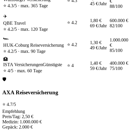
⭐
4.3
€
45 €
/Jahr
⭐
4.3
/5 · max.
365 Tage
88
/100
✈️
1,80 €
600.000 €
⭐
4.2
QBE Travel
69 €
/Jahr
82
/100
⭐
4.2
/5 · max.
120 Tage
🏎️
1.000.000
1,30 €
⭐
4.2
HUK-Coburg Reiseversicherung
€
49 €
/Jahr
85
/100
⭐
4.2
/5 · max.
90 Tage
🏥
1,40 €
400.000 €
ISTA Versicherungen
Günstigste
⭐
4
59 €
/Jahr
75
/100
⭐
4
/5 · max.
60 Tage
🛡️
AXA Reiseversicherung
⭐
4.7
/5
Empfehlung
Preis/Tag:
2,50 €
Medizin:
1.000.000 €
Gepäck:
2.000 €