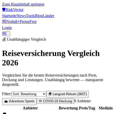
Zum Hauptinhalt springen
🛡️
Risk
Vector
Startseite
News
Tools
Blog
Länder
🆘
Notfall
⚡
Preise
Free
Login
🆘
💰 Unabhängiger Vergleich
Reiseversicherung Vergleich
2026
Vergleichen Sie die besten Reiseversicherungen nach Preis,
Deckung und Leistungen. Unabhängig bewertet — transparent
dargestellt.
Filter:
🌍 Langzeit-Reisen (365T)
9
Anbieter
🏔️ Adventure Sports
🦠 COVID-19 Deckung
Anbieter
Bewertung
Preis/Tag
Medizin