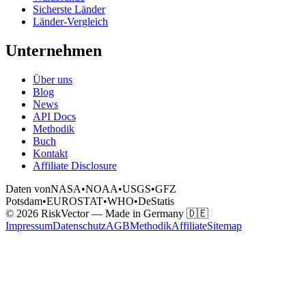
Sicherste Länder
Länder-Vergleich
Unternehmen
Über uns
Blog
News
API Docs
Methodik
Buch
Kontakt
Affiliate Disclosure
Daten von
NASA
•
NOAA
•
USGS
•
GFZ
Potsdam
•
EUROSTAT
•
WHO
•
DeStatis
© 2026 RiskVector — Made in Germany 🇩🇪
Impressum
Datenschutz
AGB
Methodik
Affiliate
Sitemap