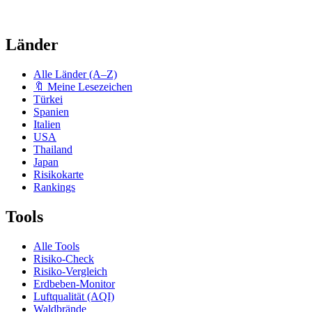
Länder
Alle Länder (A–Z)
🔖 Meine Lesezeichen
Türkei
Spanien
Italien
USA
Thailand
Japan
Risikokarte
Rankings
Tools
Alle Tools
Risiko-Check
Risiko-Vergleich
Erdbeben-Monitor
Luftqualität (AQI)
Waldbrände