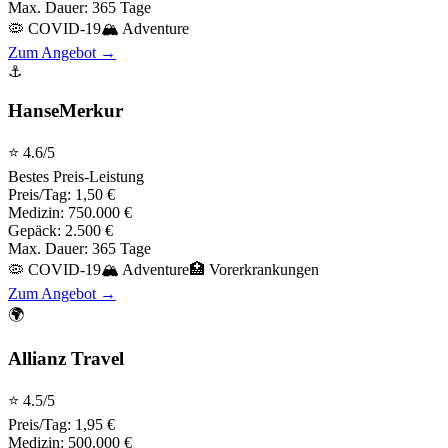
Max. Dauer:
365 Tage
🦠 COVID-19
🏔️ Adventure
Zum Angebot →
⚓
HanseMerkur
⭐
4.6
/5
Bestes Preis-Leistung
Preis/Tag:
1,50 €
Medizin:
750.000 €
Gepäck:
2.500 €
Max. Dauer:
365 Tage
🦠 COVID-19
🏔️ Adventure
🏥 Vorerkrankungen
Zum Angebot →
🌍
Allianz Travel
⭐
4.5
/5
Preis/Tag:
1,95 €
Medizin:
500.000 €