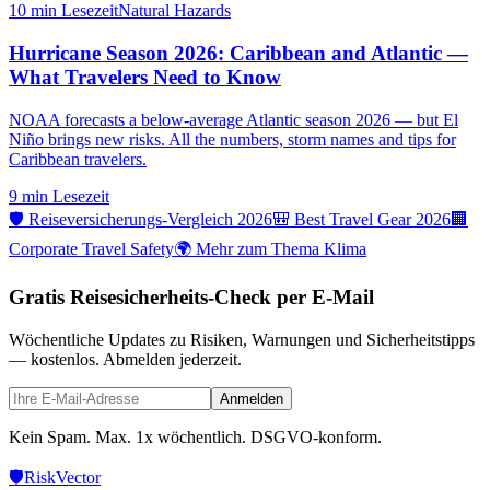
10 min
Lesezeit
Natural Hazards
Hurricane Season 2026: Caribbean and Atlantic —
What Travelers Need to Know
NOAA forecasts a below-average Atlantic season 2026 — but El
Niño brings new risks. All the numbers, storm names and tips for
Caribbean travelers.
9 min
Lesezeit
🛡️ Reiseversicherungs-Vergleich 2026
🎒 Best Travel Gear 2026
🏢
Corporate Travel Safety
🌍 Mehr zum Thema Klima
Gratis Reisesicherheits-Check per E-Mail
Wöchentliche Updates zu Risiken, Warnungen und Sicherheitstipps
— kostenlos. Abmelden jederzeit.
Anmelden
Kein Spam. Max. 1x wöchentlich. DSGVO-konform.
🛡️
Risk
Vector