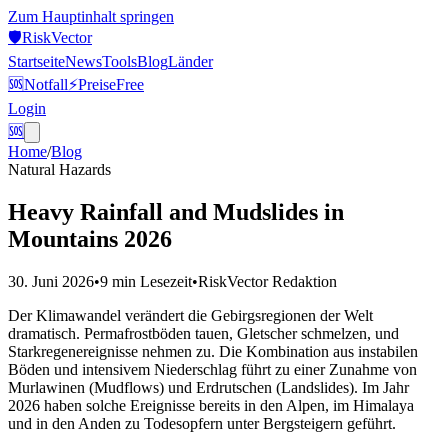
Zum Hauptinhalt springen
🛡️
Risk
Vector
Startseite
News
Tools
Blog
Länder
🆘
Notfall
⚡
Preise
Free
Login
🆘
Home
/
Blog
Natural Hazards
Heavy Rainfall and Mudslides in
Mountains 2026
30. Juni 2026
•
9 min
Lesezeit
•
RiskVector Redaktion
Der Klimawandel verändert die Gebirgsregionen der Welt
dramatisch. Permafrostböden tauen, Gletscher schmelzen, und
Starkregenereignisse nehmen zu. Die Kombination aus instabilen
Böden und intensivem Niederschlag führt zu einer Zunahme von
Murlawinen (Mudflows) und Erdrutschen (Landslides). Im Jahr
2026 haben solche Ereignisse bereits in den Alpen, im Himalaya
und in den Anden zu Todesopfern unter Bergsteigern geführt.