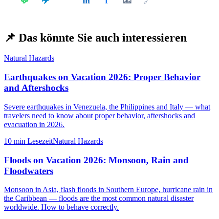
💬
in
f
📧
𝕏
🔗
📌
Das könnte Sie auch interessieren
Natural Hazards
Earthquakes on Vacation 2026: Proper Behavior
and Aftershocks
Severe earthquakes in Venezuela, the Philippines and Italy — what
travelers need to know about proper behavior, aftershocks and
evacuation in 2026.
10 min
Lesezeit
Natural Hazards
Floods on Vacation 2026: Monsoon, Rain and
Floodwaters
Monsoon in Asia, flash floods in Southern Europe, hurricane rain in
the Caribbean — floods are the most common natural disaster
worldwide. How to behave correctly.