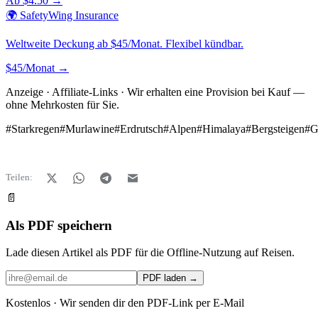
Ab $4.50 →
🌍 SafetyWing Insurance
Weltweite Deckung ab $45/Monat. Flexibel kündbar.
$45/Monat →
Anzeige · Affiliate-Links · Wir erhalten eine Provision bei Kauf —
ohne Mehrkosten für Sie.
#
Starkregen
#
Murlawine
#
Erdrutsch
#
Alpen
#
Himalaya
#
Bergsteigen
#
Teilen:
📄
Als PDF speichern
Lade diesen Artikel als PDF für die Offline-Nutzung auf Reisen.
PDF laden →
Kostenlos · Wir senden dir den PDF-Link per E-Mail