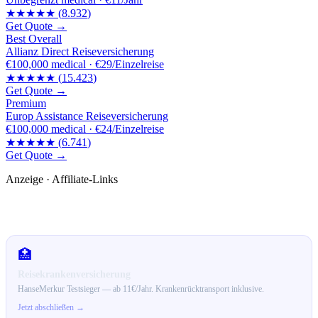
★★★★★
(
8.932
)
Get Quote →
Best Overall
Allianz Direct Reiseversicherung
€100,000
medical ·
€29/Einzelreise
★★★★★
(
15.423
)
Get Quote →
Premium
Europ Assistance Reiseversicherung
€100,000
medical ·
€24/Einzelreise
★★★★★
(
6.741
)
Get Quote →
Anzeige · Affiliate-Links
🛒 Empfehlungen für dich
🏥
Reisekrankenversicherung
HanseMerkur Testsieger — ab 11€/Jahr. Krankenrücktransport inklusive.
Jetzt abschließen →