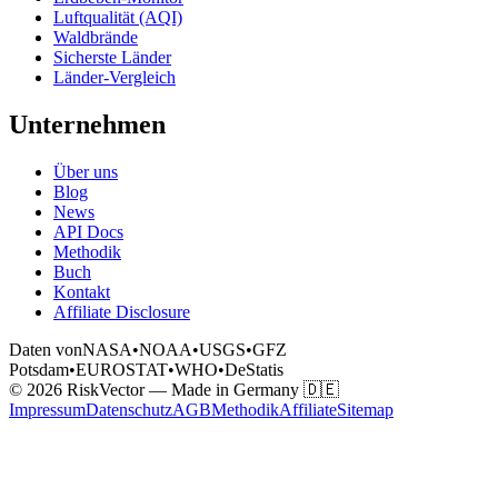
Luftqualität (AQI)
Waldbrände
Sicherste Länder
Länder-Vergleich
Unternehmen
Über uns
Blog
News
API Docs
Methodik
Buch
Kontakt
Affiliate Disclosure
Daten von
NASA
•
NOAA
•
USGS
•
GFZ
Potsdam
•
EUROSTAT
•
WHO
•
DeStatis
© 2026 RiskVector — Made in Germany 🇩🇪
Impressum
Datenschutz
AGB
Methodik
Affiliate
Sitemap