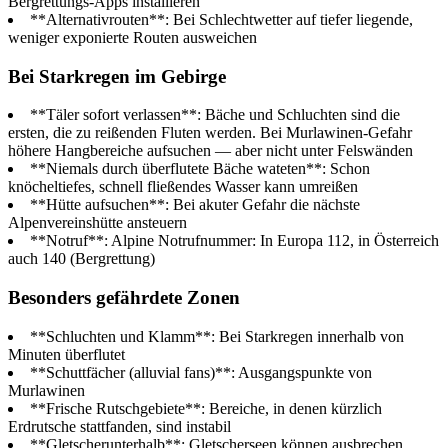
Bergrettungs-Apps installieren
**Alternativrouten**: Bei Schlechtwetter auf tiefer liegende,
weniger exponierte Routen ausweichen
Bei Starkregen im Gebirge
**Täler sofort verlassen**: Bäche und Schluchten sind die
ersten, die zu reißenden Fluten werden. Bei Murlawinen-Gefahr
höhere Hangbereiche aufsuchen — aber nicht unter Felswänden
**Niemals durch überflutete Bäche wateten**: Schon
knöcheltiefes, schnell fließendes Wasser kann umreißen
**Hütte aufsuchen**: Bei akuter Gefahr die nächste
Alpenvereinshütte ansteuern
**Notruf**: Alpine Notrufnummer: In Europa 112, in Österreich
auch 140 (Bergrettung)
Besonders gefährdete Zonen
**Schluchten und Klamm**: Bei Starkregen innerhalb von
Minuten überflutet
**Schuttfächer (alluvial fans)**: Ausgangspunkte von
Murlawinen
**Frische Rutschgebiete**: Bereiche, in denen kürzlich
Erdrutsche stattfanden, sind instabil
**Gletscherunterhalb**: Gletscherseen können ausbrechen