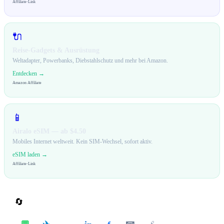
Affiliate-Link
🔌
Reise-Gadgets & Ausrüstung
Weltadapter, Powerbanks, Diebstahlschutz und mehr bei Amazon.
Entdecken →
Amazon Affiliate
📱
Airalo eSIM — ab $4.50
Mobiles Internet weltweit. Kein SIM-Wechsel, sofort aktiv.
eSIM laden →
Affiliate-Link
🔄
Teilen
✈️