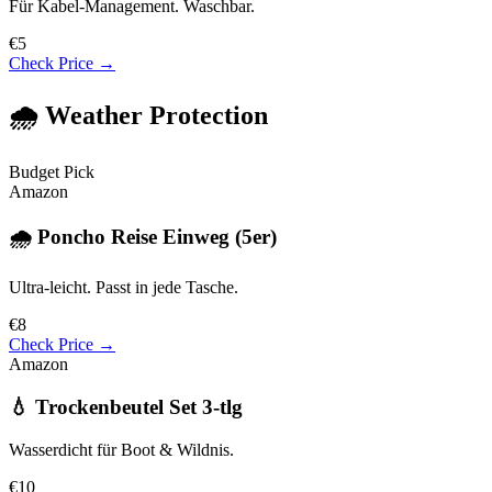
Für Kabel-Management. Waschbar.
€5
Check Price →
🌧️ Weather Protection
Budget Pick
Amazon
🌧️ Poncho Reise Einweg (5er)
Ultra-leicht. Passt in jede Tasche.
€8
Check Price →
Amazon
💧 Trockenbeutel Set 3-tlg
Wasserdicht für Boot & Wildnis.
€10