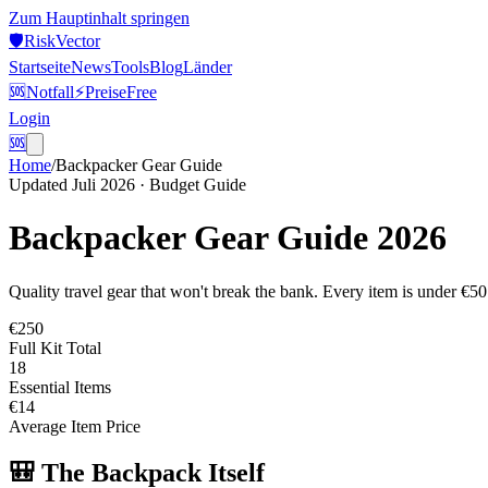
Zum Hauptinhalt springen
🛡️
Risk
Vector
Startseite
News
Tools
Blog
Länder
🆘
Notfall
⚡
Preise
Free
Login
🆘
Home
/
Backpacker Gear Guide
Updated Juli 2026 · Budget Guide
Backpacker Gear Guide 2026
Quality travel gear that won't break the bank. Every item is under €50
€250
Full Kit Total
18
Essential Items
€14
Average Item Price
🎒 The Backpack Itself